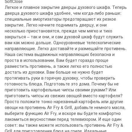
SoftClose
Легкое и плавное закрытие дверцы духового шкафа. Теперь
дверца духового шкафа удобнее, чем когда-либо раньше:
специальные амортизаторы предотвращают их резкое
закрытие. Легко начните поднимать дверцу, и они
несколько приостановятся, прежде чем мягко и тихо
закрыться – так и они, и сам духовой шкаф будут служить
вам как можно дольше. Одноуровневые телескопические
направляющие. Легко доставайте и размещайте противень.
Наша система выдвижных направляющих безопасна и
проста в использовании. Вам будет гораздо проще
разместить противень, а также легко его полностью
достать из духовки. Вам больше не нужно будет
протягивать руки в горячую духовку, чтобы проверить
готовность блюда. Подготовьте это дома. Почему бы не
приготовить картофельные чипсы своими руками? Или
приготовить чипсы из свежих овощей вместо картофеля?
Просто положите тонко нарезанный картофель или другие
овощи на противень Air Fry & Grill, добавьте немного масла,
выберите функцию Air Fry, и вскоре вы будете комфортно
лакомиться вкусностями перед телевизором. И еще один
совет: вы также можете использовать противень Air Fry &
Grill для приготовления блюд на гриле. Идеальные