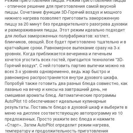
- отличное решение для приготовления самой вкусной
пиццы. Сочетание функции 3D-Горячий воздух и мощного
нижнего нагрева позволяет приготовить замороженную
пиццу за 20 минут без предварительного разогрева духовки
и размораживания пиццы. Этот режим идеально подходит
для любых замороженных полуфабрикатов: котлет,
блинчиков, овощей. Все будет приготовлено тщательно и в
кратчайшие сроки. Равномерное выпекание сразу на 3-х
уровнях. Когда приближается вечеринка и печеньем
хочется угостить всех гостей, пригодится технология "3D-
Горячий воздух". С ней готовить партию выпечки можно на
всех 3-х уровнях одновременно, ведь жар быстро и
равномерно распространяется внутри духового шкафа.
Попробуй также готовить два разных блюда совместно, как
лазанью на вечер и кексы на завтрашний день, не
смешивая ароматы блюд. Автоматические программы
AutoPilot 10 обеспечивают идеальные кулинарные
результаты. Поставьте блюдо в духовой шкаф и выберите в
меню на дисплее соответствующую автопрограмму из 10
предложенных. Просто укажите вес блюда и нажмите
«Старт». Затем AutoPilot определит режим нагрева,
температуру и продолжительность приготовления