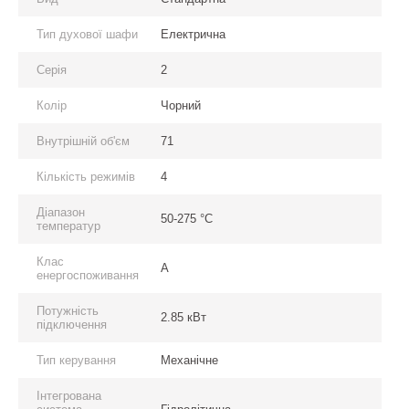
Тип духової шафи
Електрична
Серія
2
Колір
Чорний
Внутрішній об'єм
71
Кількість режимів
4
Діапазон
50-275 °C
температур
Клас
A
енергоспоживання
Потужність
2.85 кВт
підключення
Тип керування
Механічне
Інтегрована