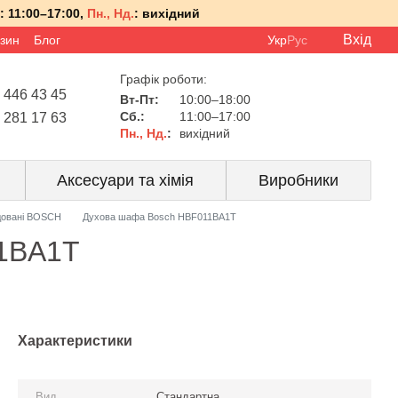
:
11:00–17:00,
Пн., Нд.
:
вихідний
Вхід
азин
Блог
Укр
Рус
Графік роботи:
 446 43 45
Вт-Пт:
10:00–18:00
Сб.:
11:00–17:00
 281 17 63
Пн., Нд.
:
вихідний
Аксесуари та хімія
Виробники
довані BOSCH
Духова шафа Bosch HBF011BA1T
1BA1T
Характеристики
Вид
Стандартна