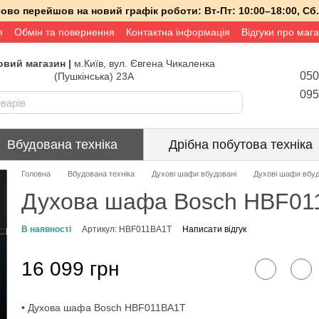
асово перейшов на новий графік роботи:
Вт-Пт:
10:00–18:00,
Сб.
я
Обмін та повернення
Контактна інформація
Відгуки про маг
вий магазин |
м.Київ, вул. Євгена Чикаленка
050
(Пушкінська) 23А
095
Вбудована техніка
Дрібна побутова техніка
Головна
Вбудована техніка
Духові шафи вбудовані
Духові шафи вбу
Духова шафа Bosch HBF01
В наявності
Артикул: HBF011BA1T
Написати відгук
16 099 грн
• Духова шафа Bosch HBF011BA1T