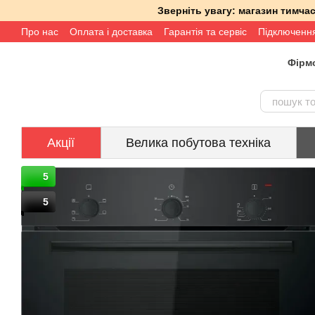
Перейти до основного контенту
Зверніть увагу: магазин тимч
Про нас
Оплата і доставка
Гарантія та сервіс
Підключенн
Фірмо
Акції
Велика побутова техніка
5
5