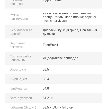
система
Гідролітична
очищення
нижнє нагрівання; гриль, велика
Режими
площа; гриль, мала площа; верхнє/
приготування
нижнє нагрівання
Особливості та
Дисплей, Функція гриля, Освітлення
функції
духовки
Внутрішнє
TitanEmail
покриття
Система рейок і
Як додаткове приладдя
напрямних
Висота, см
59.5
Ширина, см
59.4
Глибина, см
54.8
Вага в упаковці
31.2 кг
Габарити (ВхШхГ)
59.5 x 59.4 x 54.8 см