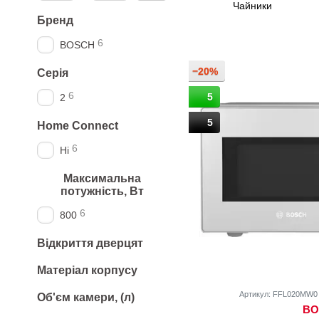
Чайники
Бренд
6
BOSCH
−20%
Серія
6
5
2
5
Home Connect
6
Ні
Максимальна
потужність, Вт
6
800
Відкриття дверцят
Матеріал корпусу
Артикул: FFL020MW0
Об'єм камери, (л)
BO