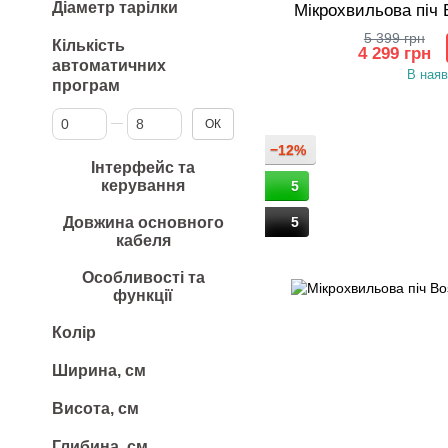
Діаметр тарілки
Мікрохвильова піч
5 399 грн
Кількість
4 299 грн
автоматичних
В наяв
програм
Від Кількість автоматичних програм
До Кількість автоматичних програм
ОК
−12%
Інтерфейс та
керування
5
Довжина основного
5
кабеля
Особливості та
функції
Колір
Ширина, см
Висота, см
Глибина, см