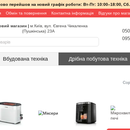
асово перейшов на новий графік роботи:
Вт-Пт:
10:00–18:00,
Сб.
я
Обмін та повернення
Контактна інформація
Відгуки про маг
вий магазин |
м.Київ, вул. Євгена Чикаленка
050
(Пушкінська) 23А
095
Вбудована техніка
Дрібна побутова техніка
Сор