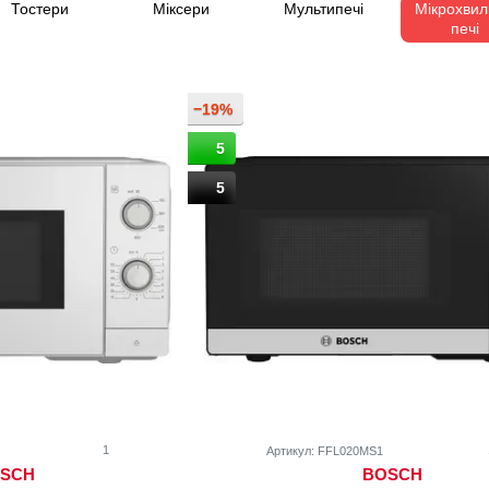
Тостери
Міксери
Мультипечі
Мікрохвил
печі
−19%
5
5
1
Артикул: FFL020MS1
SCH
BOSCH