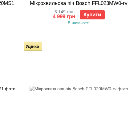
020MS1
Мікрохвильова піч Bosch FFL023MW0-rv
6 149 грн
Купити
4 999 грн
В наявності
Уцінка