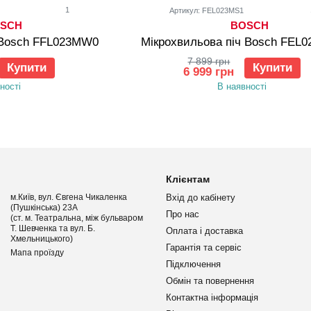
1
Артикул: FEL023MS1
SCH
BOSCH
 Bosch FFL023MW0
Мікрохвильова піч Bosch FEL
7 899 грн
Купити
Купити
6 999 грн
ності
В наявності
Клієнтам
м.Київ, вул. Євгена Чикаленка
Вхід до кабінету
(Пушкінська) 23А
Про нас
(ст. м. Театральна, між бульваром
Т. Шевченка та вул. Б.
Оплата і доставка
Хмельницького)
Гарантія та сервіс
Мапа проїзду
Підключення
Обмін та повернення
Контактна інформація