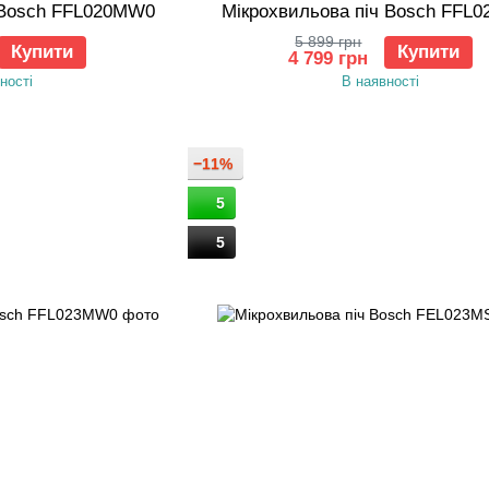
 Bosch FFL020MW0
Мікрохвильова піч Bosch FFL
5 899 грн
Купити
Купити
4 799 грн
ності
В наявності
−11%
5
5