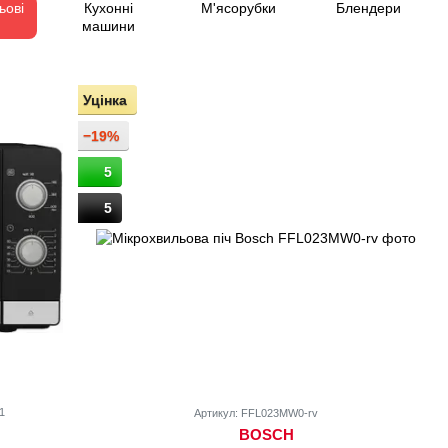
ьові
Кухонні
М'ясорубки
Блендери
машини
Уцінка
−19%
5
5
1
Артикул: FFL023MW0-rv
BOSCH