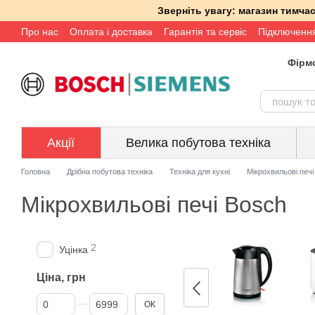
Перейти до основного контенту
Зверніть увагу: магазин тимч
Про нас
Оплата і доставка
Гарантія та сервіс
Підключенн
Фірмо
Акції
Велика побутова техніка
Головна
Дрібна побутова техніка
Техніка для кухні
Мікрохвильові печі
Мікрохвильові печі Bosch
2
Уцінка
Ціна, грн
Від Ціна, грн
До Ціна, грн
ОК