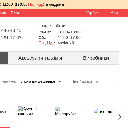
:
11:00–17:00,
Пн., Нд.
:
вихідний
Вхід
азин
Блог
Укр
Рус
Графік роботи:
 446 43 45
Вт-Пт:
10:00–18:00
Сб.:
11:00–17:00
 281 17 63
Пн., Нд.
:
вихідний
Аксесуари та хімія
Виробники
тування:
спочатку дешевше
Відображення: