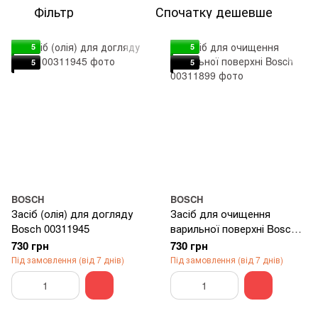
Фільтр
Спочатку дешевше
5
5
5
5
BOSCH
BOSCH
Засіб (олія) для догляду
Засіб для очищення
Bosch 00311945
варильної поверхні Bosch
00311899
730 грн
730 грн
Під замовлення (від 7 днів)
Під замовлення (від 7 днів)