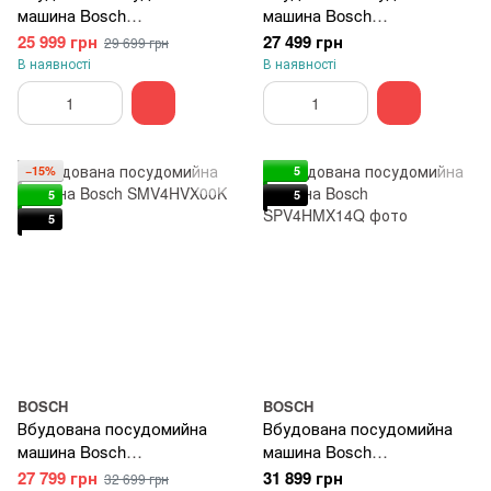
машина Bosch
машина Bosch
SPV4HMX65K-rv
SMV26EX14K
25 999 грн
27 499 грн
29 699 грн
В наявності
В наявності
−15%
5
5
5
5
BOSCH
BOSCH
Вбудована посудомийна
Вбудована посудомийна
машина Bosch
машина Bosch
SMV4HVX00K
SPV4HMX14Q
27 799 грн
31 899 грн
32 699 грн