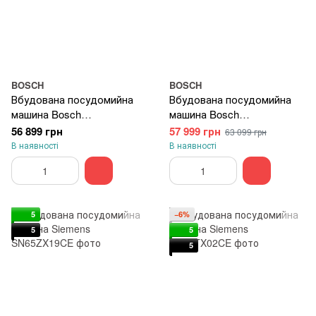
BOSCH
BOSCH
Вбудована посудомийна
Вбудована посудомийна
машина Bosch
машина Bosch
SMV6ECX50K
SPV8ZMX06Q
56 899 грн
57 999 грн
63 099 грн
В наявності
В наявності
5
−6%
5
5
5