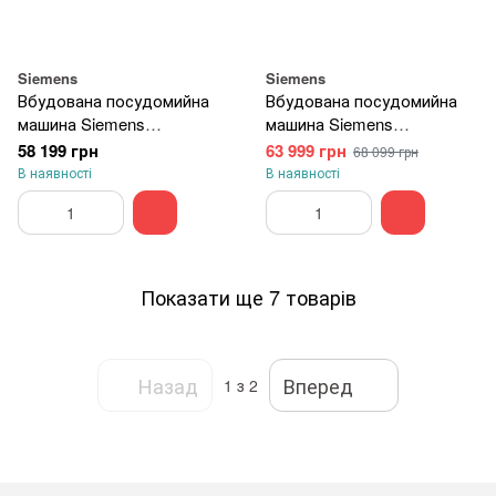
Siemens
Siemens
Вбудована посудомийна
Вбудована посудомийна
машина Siemens
машина Siemens
SN65ZX19CE
SN87TX02CE
58 199 грн
63 999 грн
68 099 грн
В наявності
В наявності
Показати ще 7 товарів
Назад
Вперед
1
з 2