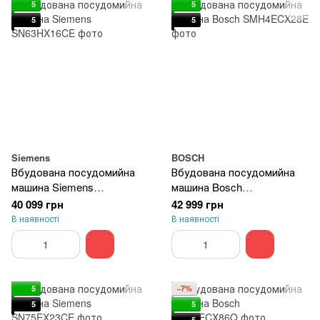
5
5
5
5
Siemens
BOSCH
Вбудована посудомийна
Вбудована посудомийна
машина Siemens
машина Bosch
SN63HX16CE
SMH4ECX28E
40 099 грн
42 999 грн
В наявності
В наявності
5
−7%
5
5
5