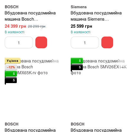
BOSCH
Siemens
Вбудована посудомийна
Вбудована посудомийна
машина Bosch
машина Siemens
SMV2IVX00K
SR63IX01KK
24 399 грн
25 599 грн
28 299 грн
В наявності
В наявності
Уцінка
5
−12%
5
5
5
BOSCH
BOSCH
Вбудована посудомийна
Вбудована посудомийна