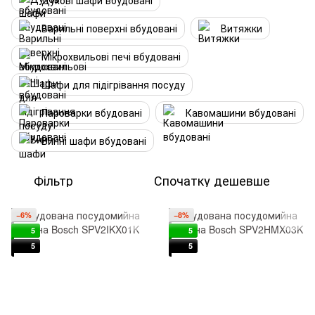
Духові шафи вбудовані
Варильні поверхні вбудовані
Витяжки
Мікрохвильові печі вбудовані
Шафи для підігрівання посуду
Пароварки вбудовані
Кавомашини вбудовані
Винні шафи вбудовані
Фільтр
Спочатку дешевше
−6%
−8%
5
5
5
5