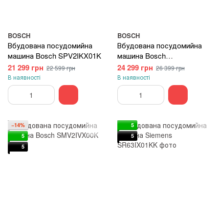
BOSCH
BOSCH
Вбудована посудомийна
Вбудована посудомийна
машина Bosch SPV2IKX01K
машина Bosch
SPV2HMX03K
21 299 грн
24 299 грн
22 599 грн
26 399 грн
В наявності
В наявності
−14%
5
5
5
5