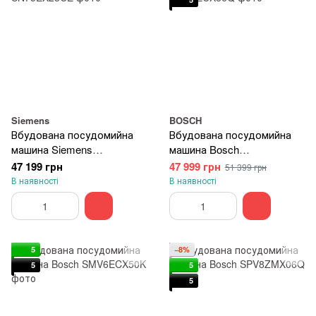
Siemens
BOSCH
Вбудована посудомийна
Вбудована посудомийна
машина Siemens
машина Bosch
SN75EX23CE
SMV6ECX86Q
47 199 грн
47 999 грн
51 399 грн
В наявності
В наявності
5
−8%
5
5
5