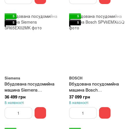
5
5
5
5
Siemens
BOSCH
Вбудована посудомийна
Вбудована посудомийна
машина Siemens
машина Bosch
SR65EX02MK
SPV6EMX65Q
36 499 грн
37 099 грн
В наявності
В наявності