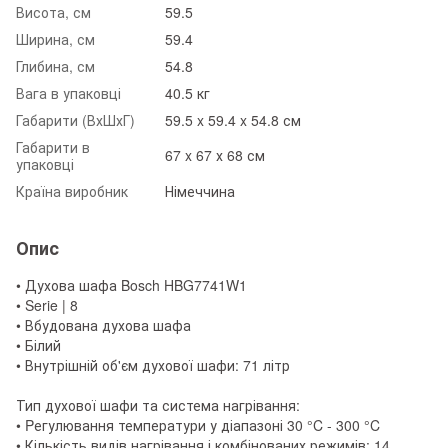
Висота, см
59.5
Ширина, см
59.4
Глибина, см
54.8
Вага в упаковці
40.5 кг
Габарити (ВхШхГ)
59.5 x 59.4 x 54.8 см
Габарити в
67 x 67 х 68 см
упаковці
Країна виробник
Німеччина
Опис
• Духова шафа Bosch HBG7741W1
• Serie | 8
• Вбудована духова шафа
• Білий
• Внутрішній об'єм духової шафи: 71 літр
Тип духової шафи та система нагрівання:
• Pегулювання температури у діапазоні 30 °C - 300 °C
• Кількість видів нагрівання і комбінованих режимів: 14