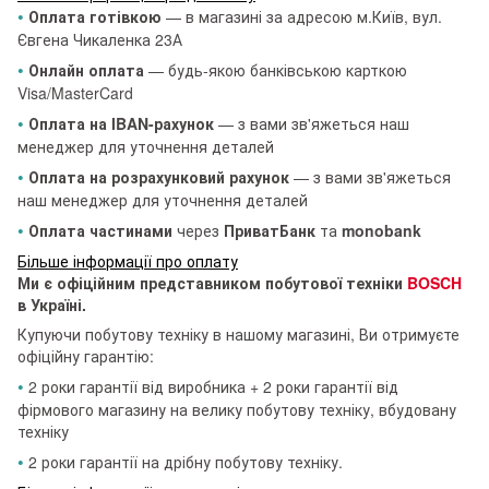
•
Оплата готівкою
— в магазині за адресою м.Київ, вул.
Євгена Чикаленка 23А
•
Онлайн оплата
— будь-якою банківською карткою
Visa/MasterCard
•
Оплата на IBAN-рахунок
— з вами зв'яжеться наш
менеджер для уточнення деталей
•
Оплата на розрахунковий рахунок
— з вами зв'яжеться
наш менеджер для уточнення деталей
•
Оплата частинами
через
ПриватБанк
та
monobank
Більше інформації про оплату
Ми є офіційним представником побутової техніки
BOSCH
в Україні.
Купуючи побутову техніку в нашому магазині, Ви отримуєте
офіційну гарантію:
•
2 роки гарантії від виробника + 2 роки гарантії від
фірмового магазину на велику побутову техніку, вбудовану
техніку
•
2 роки гарантії на дрібну побутову техніку.