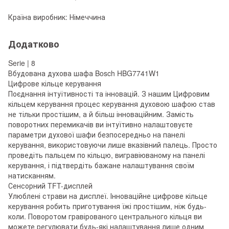
Країна виробник: Німеччина
Додатково
Serie | 8
Вбудована духова шафа Bosch HBG7741W1
Цифрове кільце керування
Поєднання інтуїтивності та інновацій. З нашим Цифровим
кільцем керування процес керування духовою шафою став
не тільки простішим, а й більш інноваційним. Замість
поворотних перемикачів ви інтуїтивно налаштовуєте
параметри духової шафи безпосередньо на панелі
керування, використовуючи лише вказівний палець. Просто
проведіть пальцем по кільцю, вигравіюваному на панелі
керування, і підтвердіть бажане налаштування своїм
натисканням.
Сенсорний TFT-дисплей
Улюблені страви на дисплеї. Інноваційне цифрове кільце
керування робить приготування їжі простішим, ніж будь-
коли. Поворотом гравірованого центрального кільця ви
можете регулювати будь-які налаштування лише одним