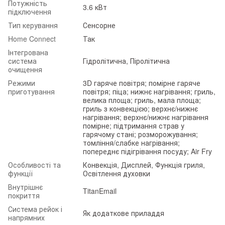
Потужність
3.6 кВт
підключення
Тип керування
Сенсорне
Home Connect
Так
Інтегрована
система
Гідролітична, Піролітична
очищення
Режими
3D гаряче повітря; помірне гаряче
приготування
повітря; піца; нижнє нагрівання; гриль,
велика площа; гриль, мала площа;
гриль з конвекцією; верхнє/нижнє
нагрівання; верхнє/нижнє нагрівання
помірне; підтримання страв у
гарячому стані; розморожування;
томління/слабке нагрівання;
попереднє підігрівання посуду; Air Fry
Особливості та
Конвекція, Дисплей, Функція гриля,
функції
Освітлення духовки
Внутрішнє
TitanEmail
покриття
Система рейок і
Як додаткове приладдя
напрямних