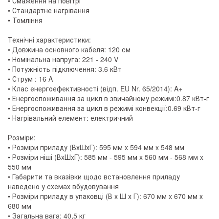
• Смаження на повітрі
• Стандартне нагрівання
• Томління
Технічні характеристики:
• Довжина основного кабеля: 120 см
• Номінальна напруга: 221 - 240 V
• Потужність підключення: 3.6 кВт
• Струм : 16 A
• Клас енергоефективності (відп. EU Nr. 65/2014): A+
• Енергоспоживання за цикл в звичайному режимі:0.87 кВт-г
• Енергоспоживання за цикл в режимі конвекції:0.69 кВт-г
• Нагрівальний елемент: електричний
Розміри:
• Розміри приладу (ВхШхГ): 595 мм x 594 мм x 548 мм
• Розміри ніші (ВxШxГ): 585 мм - 595 мм x 560 мм - 568 мм x
550 мм
• Габарити та вказівки щодо встановлення приладу
наведено у схемах вбудовування
• Розміри приладу в упаковці (В х Ш х Г): 670 мм x 670 мм х
680 мм
• Загальна вага: 40,5 кг