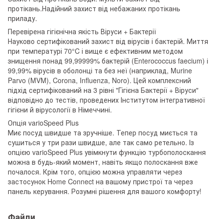
протікань.Надійний захист від небажаних протікань
приладу.
Перевірена гігієнічна якість Віруси + Бактерії
Науково сертифікований захист від вірусів і бактерій. Миття
при температурі 70°C і вище є ефективним методом
знищення понад 99,99999% бактерій (Enterococcus faecium) і
99,99% вірусів в оболонці та без неї (наприклад, Murine
Parvo (MVM), Corona, Influenza, Noro). Цей комплексний
підхід сертифікований на 3 рівні "Гігієна Бактерії + Віруси"
відповідно до тестів, проведених Інститутом інтегративної
гігієни й вірусології в Німеччині.
Опція varioSpeed Plus
Миє посуд швидше та зручніше. Тепер посуд миється та
сушиться у три рази швидше, але так само ретельно. Із
опцією varioSpeed Plus увімкнути функцію турбополоскання
можна в будь-який момент, навіть якщо полоскання вже
почалося. Крім того, опцією можна управляти через
застосунок Home Connect на вашому пристрої та через
панель керування. Розумні рішення для вашого комфорту!
Файли