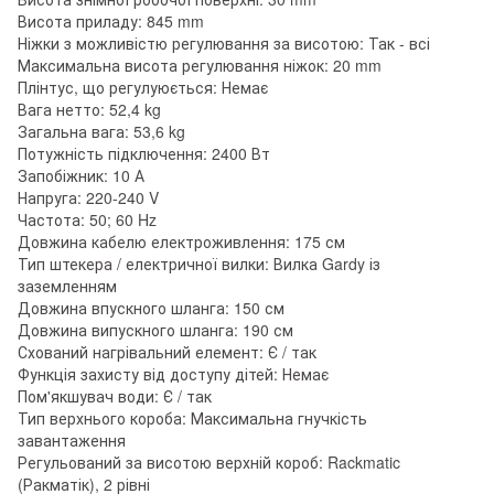
Висота приладу: 845 mm
Ніжки з можливістю регулювання за висотою: Так - всі
Максимальна висота регулювання ніжок: 20 mm
Плінтус, що регулуюється: Немає
Вага нетто: 52,4 kg
Загальна вага: 53,6 kg
Потужність підключення: 2400 Вт
Запобіжник: 10 А
Напруга: 220-240 V
Частота: 50; 60 Hz
Довжина кабелю електроживлення: 175 см
Тип штекера / електричної вилки: Вилка Gardy із
заземленням
Довжина впускного шланга: 150 см
Довжина випускного шланга: 190 см
Схований нагрівальний елемент: Є / так
Функція захисту від доступу дітей: Немає
Пом'якшувач води: Є / так
Тип верхнього короба: Максимальна гнучкість
завантаження
Регульований за висотою верхній короб: Rackmatic
(Ракматік), 2 рівні