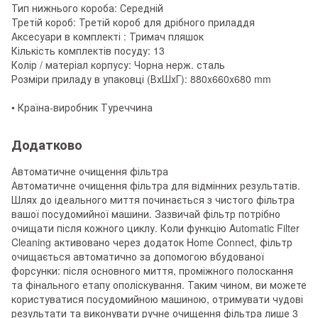
Тип нижнього короба: Середній
Третій короб: Третій короб для дрібного приладдя
Аксесуари в комплекті : Тримач пляшок
Кількість комплектів посуду: 13
Колір / матеріал корпусу: Чорна нерж. сталь
Розміри приладу в упаковці (ВхШхГ): 880x660x680 mm
• Країна-виробник Туреччина
Додатково
Автоматичне очищення фільтра
Автоматичне очищення фільтра для відмінних результатів.
Шлях до ідеального миття починається з чистого фільтра
вашої посудомийної машини. Зазвичай фільтр потрібно
очищати після кожного циклу. Коли функцію Automatic Filter
Cleaning активовано через додаток Home Connect, фільтр
очищається автоматично за допомогою вбудованої
форсунки: після основного миття, проміжного полоскання
та фінального етапу ополіскування. Таким чином, ви можете
користуватися посудомийною машиною, отримувати чудові
результати та виконувати ручне очищення фільтра лише 3