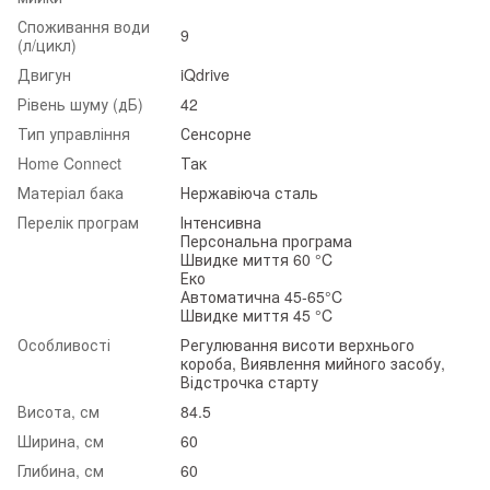
Споживання води
9
(л/цикл)
Двигун
iQdrive
Рівень шуму (дБ)
42
Тип управління
Сенсорне
Home Connect
Так
Матеріал бака
Нержавіюча сталь
Перелік програм
Інтенсивна
Персональна програма
Швидке миття 60 °C
Еко
Автоматична 45-65°C
Швидке миття 45 °C
Особливості
Регулювання висоти верхнього
короба, Виявлення мийного засобу,
Відстрочка старту
Висота, см
84.5
Ширина, см
60
Глибина, см
60