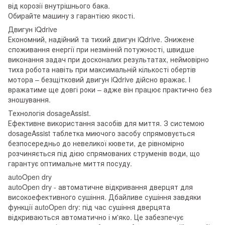
від корозії внутрішнього бака.
Обирайте машину з гарантією якості.
Двигун iQdrive
Економний, надійний та тихий двигун iQdrive. Знижене
споживання енергії при незмінній потужності, швидше
виконання задач при досконалих результатах, неймовірно
тиха робота навіть при максимальній кількості обертів
мотора – безщітковий двигун iQdrive дійсно вражає. І
вражатиме ще довгі роки – адже він працює практично без
зношування.
Технологія dosageAssist.
Ефективне використання засобів для миття. З системою
dosageAssist таблетка миючого засобу спрямовується
безпосередньо до невеликої кювети, де рівномірно
розчиняється під дією спрямованих струменів води, що
гарантує оптимальне миття посуду.
autoOpen dry
autoOpen dry - автоматичне відкривання дверцят для
високоефективного сушіння. Дбайливе сушіння завдяки
функції autoOpen dry: під час сушіння дверцята
відкриваються автоматично і м'яко. Це забезпечує