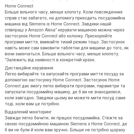
Home Connect
Більше вільного часу, менше клопоту. Коли повсякденних
справ стає забагато, на допомогу приходить посудомийна
машина від Siemens із Home Connect. Завдяки нашій
співпраці з Amazon Alexa* керувати машиною можна через
застосунок Home Connect або колонку. Прискорюйте
програми миття, вмикайте тихий режим тощо. Застосунок
навіть може сам замовити таблетки для машини до того, як
вони закінчаться. Більше вільного часу, менше клопоту.
*Залежить від наявності в конкретній країні.
Дистанційне керування
Легко вибирайте та запускайте програми миття посуду за
допомогою застосунку Home Connect. Застосунок Home
Connect дає змогу легко вибирати програми, параметри та
запускати посудомийну машину, де б ви не знаходилися,
коли завгодно. Завдяки цьому ви можете мити посуд саме
тоді, коли вам це потрібно.
Віддалений моніторинг
Завжди легко бачити, як працює посудомийка. Стежте за
своєю посудомийною машиною Siemens з Home Connect, де
б ви не були й коли вам зручно. Більше не потрібно щоразу