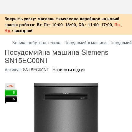
Зверніть увагу: магазин тимчасово перейшов на новий
графік роботи:
Вт-Пт:
10:00–18:00,
Сб.:
11:00–17:00,
Пн.,
Нд.
:
вихідний
Велика побутова техніка
Посудомийні машини
Посудомий
Посудомийна машина Siemens
SN15EC00NT
Артикул:
SN15EC00NT
Написати відгук
−5%
5
5