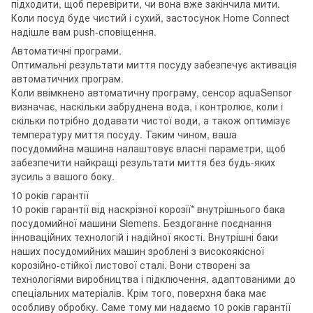
підходити, щоб перевірити, чи вона вже закінчила мити.
Коли посуд буде чистий і сухий, застосунок Home Connect
надішле вам push-сповіщення.
Автоматичні програми.
Оптимальні результати миття посуду забезпечує активація
автоматичних програм.
Коли ввімкнено автоматичну програму, сенсор aquaSensor
визначає, наскільки забруднена вода, і контролює, коли і
скільки потрібно додавати чистої води, а також оптимізує
температуру миття посуду. Таким чином, ваша
посудомийна машина налаштовує власні параметри, щоб
забезпечити найкращі результати миття без будь-яких
зусиль з вашого боку.
10 років гарантії
10 років гарантії від наскрізної корозії* внутрішнього бака
посудомийної машини Siemens. Бездоганне поєднання
інноваційних технологій і надійної якості. Внутрішні баки
наших посудомийних машин зроблені з високоякісної
корозійно-стійкої листової сталі. Вони створені за
технологіями виробництва і підключення, адаптованими до
спеціальних матеріалів. Крім того, поверхня бака має
особливу обробку. Саме тому ми надаємо 10 років гарантії