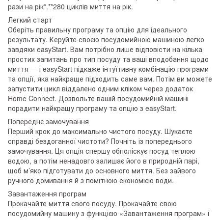
рази на рік*.**280 циклів миття на рік.
Легкий старт
Оберіть правильну програму та опцію для ідеального
результату. Керуйте своєю посудомийною машиною легко
завдяки easyStart. Вам потрібно лише відповісти на кілька
простих запитань про тип посуду та ваші вподобання щодо
миття — і easyStart підкаже інтуїтивну комбінацію програми
та опції, яка найкраще підходить саме вам. Потім ви можете
запустити цикл віддалено одним кліком через додаток
Home Connect. Дозвольте вашій посудомийній машині
порадити найкращу програму та опцію з easyStart.
Попереднє замочування
Перший крок до максимально чистого посуду. Шукаєте
справді бездоганної чистоти? Почніть із попереднього
замочування. Ця опція спершу обполіскує посуд теплою
водою, а потім ненадовго залишає його в природній парі,
щоб м’яко підготувати до основного миття. Без зайвого
ручного домивання й з помітною економією води.
Завантаження програм
Прокачайте миття свого посуду. Прокачайте свою
посудомийну машину з функцією «Завантаження програм» і