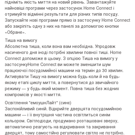
підніміть якість миття на новий рівень. Завантажуйте
найновіші програми через застосунок Home Connect і
отримуйте відмінні результати для різних типів посуду.
Запускайте нові програми прямо із застосунку Home Connect
або закріпіть одну з них на панелі за допомогою кнопки
«Обране».
Тиша на вимогу
Абсолютна тиша, коли вона вам необхідна. Упродовж
насиченого дня іноді потрібні хвилини повної тиші. Home
Connect допоможе в цьому. З опцією Тиша на вимогу у
застосункуHome Connect ви можете зменшити шум
працюючої посудомийної машини на термін до 30 хвилин.
Активувати Тишу на вимогу можна будь-коли й на будь-
якому етапі циклу миття, а повернутися до звичайного
режиму — у будь-який момент. Повна тиша без жодних
компромісів у якості миття.
Освітлення "емоушнЛайт" (синє)
Заспокійливий синій. Відкрийте дверцята посудомийною
машини — і її внутрішня частина освітлиться синім
кольором. Світлодіоди, продумано розташовані зверху,
автоматично реагують на відкривання та закривання
дверцят, тому самостійно регулювати світло не потрібно.