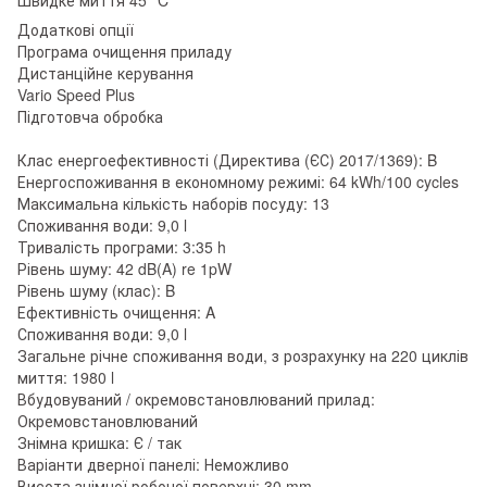
Додаткові опції
Програма очищення приладу
Дистанційне керування
Vario Speed Plus
Підготовча обробка
Клас енергоефективності (Директива (ЄС) 2017/1369): B
Енергоспоживання в економному режимі: 64 kWh/100 cycles
Максимальна кількість наборів посуду: 13
Споживання води: 9,0 l
Тривалість програми: 3:35 h
Рівень шуму: 42 dB(A) re 1pW
Рівень шуму (клас): B
Ефективність очищення: A
Споживання води: 9,0 l
Загальне річне споживання води, з розрахунку на 220 циклів
миття: 1980 l
Вбудовуваний / окремовстановлюваний прилад:
Окремовстановлюваний
Знімна кришка: Є / так
Варіанти дверної панелі: Неможливо
Висота знімної робочої поверхні: 30 mm