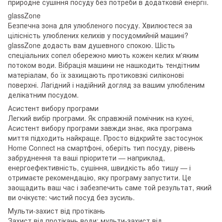
природне сушіння посуду без потреби в додатковій енергії.
glassZone
Безпечна зона для улюбленого посуду. Хвилюєтеся за
цілісність улюблених келихів у посудомийній машині?
glassZone додасть вам душевного спокою. Шість
спеціальних сопел обережно миють кожен келих м'яким
потоком води. Вібрація машини не нашкодить тендітним
матеріалам, бо їх захищають протиковзкі силіконові
поверхні. Лагідний і надійний догляд за вашим улюбленим
делікатним посудом.
Асистент вибору програми
Легкий вибір програми. Як справжній помічник на кухні,
Асистент вибору програми завжди знає, яка програма
миття підходить найкраще. Просто відкрийте застосунок
Home Connect на смартфоні, оберіть тип посуду, рівень
забруднення та ваші пріоритети — наприклад,
енергоефективність, сушіння, швидкість або тишу — і
отримаєте рекомендацію, яку програму запустити. Це
заощадить ваш час і забезпечить саме той результат, який
ви очікуєте: чистий посуд без зусиль.
Мульти-захист від протікань
Захист від протікань води: мульти-захист від