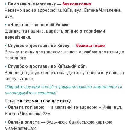
•
Самовивіз із магазину
—
безкоштовно
Чекаємо вас за адресою: м. Київ, вул. Євгена Чикаленка,
23А.
•
«Нова пошта» по всій Україні
Швидко та надійно, вартість
згідно з тарифами
перевізника
.
•
Службою доставки по Києву
—
безкоштовно
Велику техніку доставляємо нашою службою доставки до
парадного
•
Службою доставки по Київській обл.
Відповідно до умов доставки. Деталі уточнюйте у вашого
консультанта
Обирайте зручний спосіб отримання вашого замовлення та
насолоджуйтеся сервісом!
Більше інформації про доставку
•
Оплата готівкою
— в магазині за адресою м.Київ, вул.
Євгена Чикаленка 23А
•
Онлайн оплата
— будь-якою банківською карткою
Visa/MasterCard