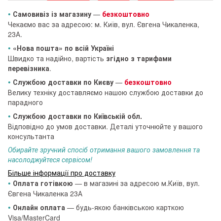
•
Самовивіз із магазину
—
безкоштовно
Чекаємо вас за адресою: м. Київ, вул. Євгена Чикаленка,
23А.
•
«Нова пошта» по всій Україні
Швидко та надійно, вартість
згідно з тарифами
перевізника
.
•
Службою доставки по Києву
—
безкоштовно
Велику техніку доставляємо нашою службою доставки до
парадного
•
Службою доставки по Київській обл.
Відповідно до умов доставки. Деталі уточнюйте у вашого
консультанта
Обирайте зручний спосіб отримання вашого замовлення та
насолоджуйтеся сервісом!
Більше інформації про доставку
•
Оплата готівкою
— в магазині за адресою м.Київ, вул.
Євгена Чикаленка 23А
•
Онлайн оплата
— будь-якою банківською карткою
Visa/MasterCard