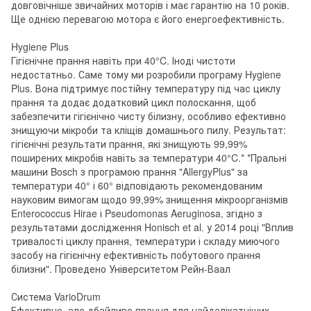
довговічніше звичайних моторів і має гарантію на 10 років.
Ще однією перевагою мотора є його енергоефективність.
Hygiene Plus
Гігієнічне прання навіть при 40°C. Іноді чистоти
недостатньо. Саме тому ми розробили програму Hygiene
Plus. Вона підтримує постійну температуру під час циклу
прання та додає додатковий цикл полоскання, щоб
забезпечити гігієнічно чисту білизну, особливо ефективно
знищуючи мікроби та кліщів домашнього пилу. Результат:
гігієнічні результати прання, які знищують 99,99%
поширених мікробів навіть за температури 40°C.* *Пральні
машини Bosch з програмою прання "AllergyPlus" за
температури 40° і 60° відповідають рекомендованим
науковим вимогам щодо 99,99% знищення мікроорганізмів
Enterococcus Hirae і Pseudomonas Aeruginosa, згідно з
результатами дослідження Honisch et al. у 2014 році "Вплив
тривалості циклу прання, температури і складу миючого
засобу на гігієнічну ефективність побутового прання
білизни". Проведено Університетом Рейн-Ваал
Система VarioDrum
Ефективне, але дбайливе прання для найделікатніших