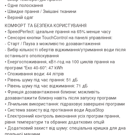
• Одне полоскання
• Швидке прання / Змішані тканини
• Верхній одяг
КОМФОРТ ТА БЕЗПЕКА КОРИСТУВАННЯ
• SpeedPerfect: ідеальне прання на 65% менше часу
• Сенсорні кнопки TouchControl на панелі управління:
- Старт / Пауза з можливістю дозавантаження
- Вибір кількості обертів віджимання/утримання води після
останнього ополіскування
• Енергоспоживання, кВт-год на 100 циклів прання на
програмі "Еко 40-60": 47 kWh
• Споживання води: 44 літрів
• Рівень шуму під час прання: 51 дБ
• Рівень шуму під час віджимання: 71 дБ
• Функція дозавантаження білизни: можливіть
дозавантажити білизну навіть після запуску програми
• Лічильник використання: підраховує завершені програми
• Система захисту від протікання води AquaStop
• Електронний контроль виконання усіх програм прання,
рівня температури та обраних додаткових опцій
• Додатковий захист від шуму: спеціальна кришка для дна
пральної машини