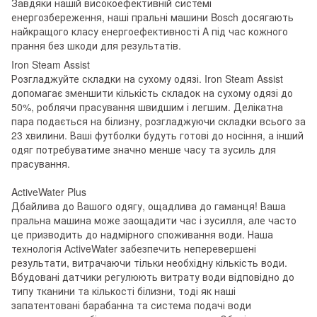
Завдяки нашій високоефективній системі
енергозбереження, наші пральні машини Bosch досягають
найкращого класу енергоефективності A під час кожного
прання без шкоди для результатів.
Iron Steam Assist
Розгладжуйте складки на сухому одязі. Iron Steam Assist
допомагає зменшити кількість складок на сухому одязі до
50%, роблячи прасування швидшим і легшим. Делікатна
пара подається на білизну, розгладжуючи складки всього за
23 хвилини. Ваші футболки будуть готові до носіння, а інший
одяг потребуватиме значно менше часу та зусиль для
прасування.
ActiveWater Plus
Дбайлива до Вашого одягу, ощадлива до гаманця! Ваша
пральна машина може заощадити час і зусилля, але часто
це призводить до надмірного споживання води. Наша
технологія ActiveWater забезпечить неперевершені
результати, витрачаючи тільки необхідну кількість води.
Вбудовані датчики регулюють витрату води відповідно до
типу тканини та кількості білизни, тоді як наші
запатентовані барабанна та система подачі води