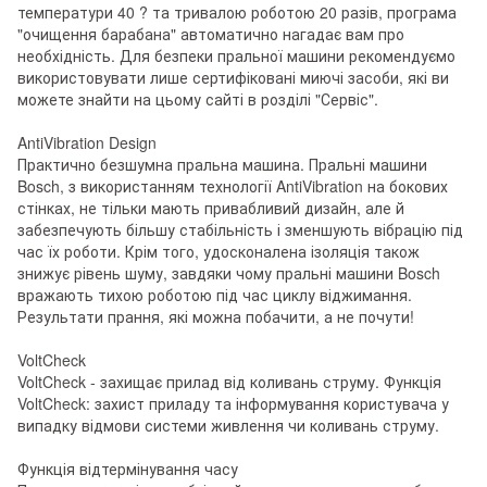
температури 40 ? та тривалою роботою 20 разів, програма
"очищення барабана" автоматично нагадає вам про
необхідність. Для безпеки пральної машини рекомендуємо
використовувати лише сертифіковані миючі засоби, які ви
можете знайти на цьому сайті в розділі "Сервіс".
AntiVibration Design
Практично безшумна пральна машина. Пральні машини
Bosch, з використанням технології AntiVibration на бокових
стінках, не тільки мають привабливий дизайн, але й
забезпечують більшу стабільність і зменшують вібрацію під
час їх роботи. Крім того, удосконалена ізоляція також
знижує рівень шуму, завдяки чому пральні машини Bosch
вражають тихою роботою під час циклу віджимання.
Результати прання, які можна побачити, а не почути!
VoltCheck
VoltCheck - захищає прилад від коливань струму. Функція
VoltCheck: захист приладу та інформування користувача у
випадку відмови системи живлення чи коливань струму.
Функція відтермінування часу