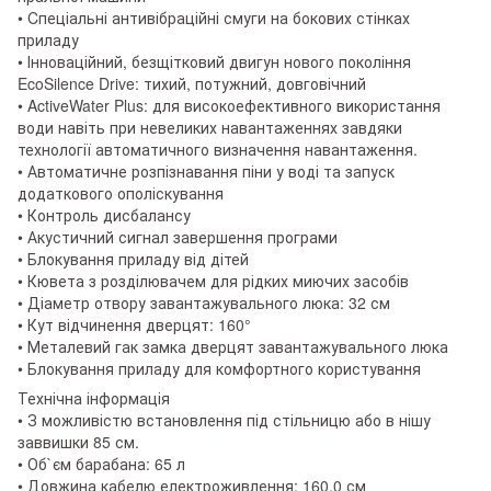
• Cпеціальні антивібраційні смуги на бокових стінках
приладу
• Інноваційний, безщітковий двигун нового покоління
EcoSilence Drive: тихий, потужний, довговічний
• ActiveWater Plus: для високоефективного використання
води навіть при невеликих навантаженнях завдяки
технології автоматичного визначення навантаження.
• Автоматичне розпізнавання піни у воді та запуск
додаткового ополіскування
• Контроль дисбалансу
• Акустичний сигнал завершення програми
• Блокування приладу від дітей
• Кювета з розділювачем для рідких миючих засобів
• Діаметр отвору завантажувального люка: 32 см
• Кут відчинення дверцят: 160°
• Металевий гак замка дверцят завантажувального люка
• Блокування приладу для комфортного користування
Технічна інформація
• З можливістю встановлення під стільницю або в нішу
заввишки 85 см.
• Об`єм барабана: 65 л
• Довжина кабелю електроживлення: 160,0 см