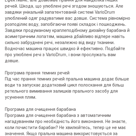
речей. Шкода, що улюблені речі згодом зношуються. Але
завдяки унікальній запатентованій системі VarioDrum
улюблений одяг радуватиме вас довше. Система рівномірно
розподіляє воду, запобігаючи появі складок і пошкоджень.
Завдяки продуманому краплеподібному дизайну барабана й
асиметричним лопатям, машина дбайливо відпере навіть
сильно забруднені речі, незалежно від виду тканини.
Водночас машина працює швидко й ефективно. Подбайте
про улюблені речі з VarioDrum, і вони прослужать вам
довше.
Програма прання темних речей
Під час прання темних речей пральна машина додає більше
води та запускає додатковий цикл полоскання для більш
ретельного вимивання залишків прального засобу для
усунення плям.
Програма для очищення барабана
Програма для очищення барабана з автоматичним
нагадуванням про необхідність його виконання. Не знаєте,
коли почистити барабан? Не хвилюйтесь, тепер це не має
значення. Якщо пральна машина використовується за