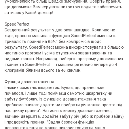
уможливлюють більш швидке змочування. Оберіть прання,
що допоможе Вам керувати витратою води та забезпечить
затишок у Вашій домівці!
SpeedPerfect
Бездоганний результат у два рази швидше. Коли час не
жде, пральна машина з функцією SpeedPerfect зменшить
тривалість прання на 65%* без компромісів щодо
результату. SpeedPerfect можна використовувати з більшою
частиною програм і усіма ступенями завантаження та
видами тканин. Наприклад, виберіть програму для змішаних
тканин та SpeedPerfect — і машина ретельно випере до 4
кілограмів білизни всього за 46 хвилин.
Функція дозавантаження
І ніяких самотніх шкарпеток. Буває, що прання вже
почалося, і лише тоді помічаєш самотню шкарпетку чи
забуту футболку. Із функцією дозавантаження така
проблема зникає: додати чи прибрати річ можна просто під
час циклу прання*. Натисніть кнопку дозавантаження,
відчини дверцята, додайте забуту річ (або ж прибери зайву)
і продовжіть прання. *Задля безпеки функцію
дозавантаження не можна використовувати, якщо