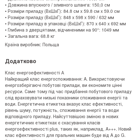
• Довжина впускного / зливного шланга: 150,0 см
• Розміри приладу (ВхШхГ): 84.8 см x 59.8 см x 59.0 см
• Розміри приладу (ВхШхГ): 848 x 598 x 590 / 632 мм
• Розміри приладу в упаковці (ВхШхГ): 870 x 640 x 692 мм
• Глибина з дверцятами, відчиненими на 90°: 1049 мм
• Загальна вага: 68.8 кг
Країна виробник: Польща
Додатково
Клас енергоефективності А
Найкращий клас енергоспоживання: A. Використовуючи
енергозберігаючі побутові прилади, ви економите цінні
ресурси. Саме тому під час придбання побутового приладу
слід враховувати низькі показники споживання енергії та
води. Енергетична етикетка вказує клас ефективності,
рівень шуму, потужність, споживання енергії та води
відповідного приладу. Найсуттєвішою зміною в нових
енергетичних етикетках є скасування класів
енергоефективності plus, таких як, наприклад, A+++. Новий
клас ефективності для пральних машин буде від A до G.