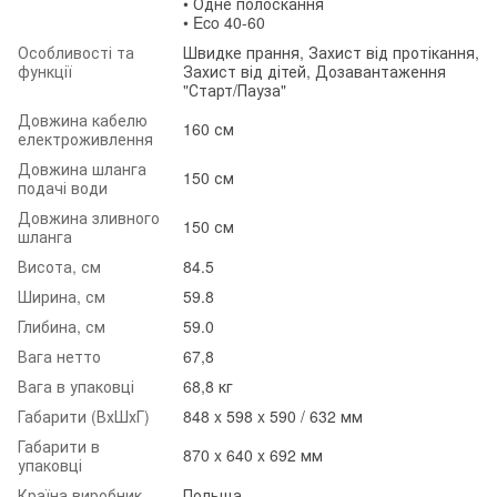
• Одне полоскання
• Eco 40-60
Особливості та
Швидке прання, Захист від протікання,
функції
Захист від дітей, Дозавантаження
"Старт/Пауза"
Довжина кабелю
160 см
електроживлення
Довжина шланга
150 см
подачі води
Довжина зливного
150 см
шланга
Висота, см
84.5
Ширина, см
59.8
Глибина, см
59.0
Вага нетто
67,8
Вага в упаковці
68,8 кг
Габарити (ВхШхГ)
848 x 598 x 590 / 632 мм
Габарити в
870 x 640 x 692 мм
упаковці
Країна виробник
Польща