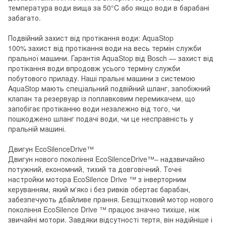
температура води вища за 50°C або якщо води в барабані
забагато.
Подвійний захист від протікання води: AquaStop
100% захист від протікання води на весь термін служби
пральної машини. Гарантія AquaStop від Bosch — захист від
протікання води впродовж усього терміну служби
побутового приладу. Наші пральні машини з системою
AquaStop мають спеціальний подвійний шланг, запобіжний
клапан та резервуар із поплавковим перемикачем, що
запобігає протіканню води незалежно від того, чи
пошкоджено шланг подачі води, чи це несправність у
пральній машині.
Двигун EcoSilenceDrive™
Двигун нового покоління EcoSilenceDrive™– надзвичайно
потужний, економний, тихий та довговічний. Точні
настройки мотора EcoSilence Drive ™ з інверторним
керуванням, який м'яко і без ривків обертає барабан,
забезпечують дбайливе прання. Безщітковий мотор нового
покоління EcoSilence Drive ™ працює значно тихіше, ніж
звичайні мотори. Завдяки відсутності тертя, він надійніше і