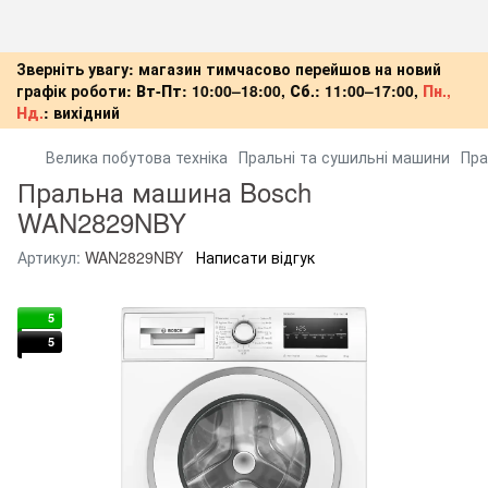
Зверніть увагу: магазин тимчасово перейшов на новий
графік роботи:
Вт-Пт:
10:00–18:00,
Сб.:
11:00–17:00,
Пн.,
Нд.
:
вихідний
Велика побутова техніка
Пральні та сушильні машини
Пра
Пральна машина Bosch
WAN2829NBY
Артикул:
WAN2829NBY
Написати відгук
5
5