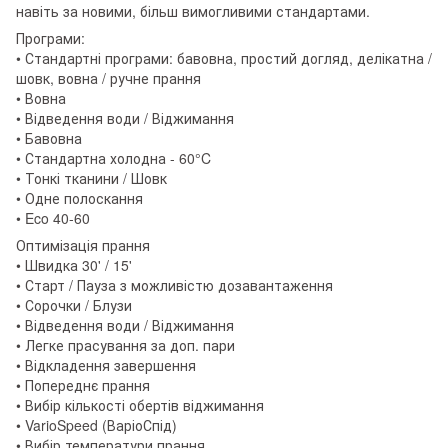
навіть за новими, більш вимогливими стандартами.
Програми:
• Стандартні програми: бавовна, простий догляд, делікатна /
шовк, вовна / ручне прання
• Вовна
• Відведення води / Віджимання
• Бавовна
• Стандартна холодна - 60°C
• Тонкі тканини / Шовк
• Одне полоскання
• Eco 40-60
Оптимізація прання
• Швидка 30' / 15'
• Старт / Пауза з можливістю дозавантаження
• Сорочки / Блузи
• Відведення води / Віджимання
• Легке прасування за доп. пари
• Відкладення завершення
• Попереднє прання
• Вибір кількості обертів віджимання
• VarioSpeed (ВаріоСпід)
• Вибір температури прання