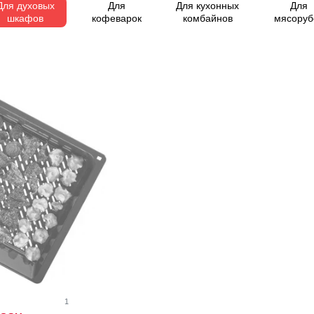
Для духовых
Для
Для кухонных
Для
шкафов
кофеварок
комбайнов
мясоруб
1