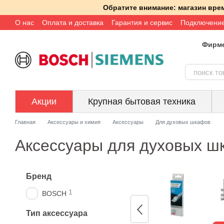
Перейти к основному контенту
Обратите внимание: магазин вре
О нас
Оплата и доставка
Гарантия и сервис
Подключени
Фирме
Акции
Крупная бытовая техника
Главная
Аксессуары и химия
Аксессуары
Для духовых шкафов
Аксессуары для духовых ш
Бренд
1
BOSCH
Тип аксессуара