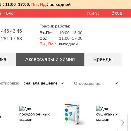
.:
11:00–17:00,
Пн., Нд.
:
выходной
Вход
е
Блог
Укр
Рус
График работы:
 446 43 45
Вт-Пт:
10:00–18:00
Сб.:
11:00–17:00
 281 17 63
Пн., Вс.
:
выходной
ика
Аксессуары и химия
Бренды
ртировка:
сначала дешевле
Отображение: