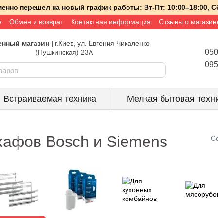
менно перешел на новый график работы:
Вт-Пт:
10:00–18:00,
Сб
е
Обмен и возврат
Контактная информация
Отзывы о магазин
нный магазин |
г.Киев, ул. Евгения Чикаленко
050
(Пушкинская) 23А
095
Встраиваемая техника
Мелкая бытовая техн
кафов Bosch и Siemens
Со