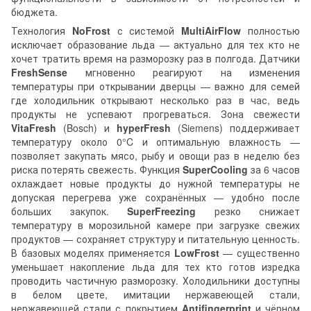
бюджета.
Технология
NoFrost
с системой
MultiAirFlow
полностью
исключает образование льда — актуально для тех кто не
хочет тратить время на разморозку раз в полгода. Датчики
FreshSense
мгновенно реагируют на изменения
температуры при открывании дверцы — важно для семей
где холодильник открывают несколько раз в час, ведь
продукты не успевают прогреваться. Зона свежести
VitaFresh
(Bosch) и
hyperFresh
(Siemens) поддерживает
температуру около 0°C и оптимальную влажность —
позволяет закупать мясо, рыбу и овощи раз в неделю без
риска потерять свежесть. Функция
SuperCooling
за 6 часов
охлаждает новые продукты до нужной температуры не
допуская перегрева уже сохранённых — удобно после
больших закупок.
SuperFreezing
резко снижает
температуру в морозильной камере при загрузке свежих
продуктов — сохраняет структуру и питательную ценность.
В базовых моделях применяется
LowFrost
— существенно
уменьшает накопление льда для тех кто готов изредка
проводить частичную разморозку. Холодильники доступны
в белом цвете, имитации нержавеющей стали,
нержавеющей стали с покрытием
Antifingerprint
и чёрном