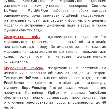
кухонь. Холодильное и морозильное отделения
расположены рядом, управление сенсорное. Система
NoFrost
и
MultiAirFlow
работает в обеих камерах
одновременно, зона свежести
VitaFresh
поддерживает
оптимальные условия для овощей и фруктов. В отдельных
моделях — встроенный диспенсер льда и воды, а также
функция очистки воды.
Холодильные шкафы
— однокамерные холодильники без
морозильного отделения, весь полезный объём отведён
под холодильную камеру. Оптимальное решение там, где
морозилка не нужна или уже есть отдельно — подходят для
кухни, офиса или в качестве дополнительного
холодильника.
Морозильные камеры
представлены в вертикальном
исполнении с полезным объёмом от 173 до 242 литров.
Технология
NoFrost
исключает образование льда, датчики
FreshSense
поддерживают стабильную температуру,
функция
SuperFreezing
быстро замораживает свежие
продукты. Контейнер
BigBox
и система
VarioZone
обеспечивают гибкую организацию пространства. При
отключении электроэнергии продукты сохраняются до 48
часов.