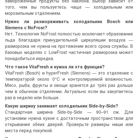
замороженные продукты без наклона. Выбор зависит от
того, чем вы пользуетесь чаще — холодильным или
морозильным отделением.
Нужно ли размораживать холодильник Bosch или
Siemens с NoFrost?
Нет. Технология NoFrost полностью исключает образование
льда благодаря принудительной циркуляции воздуха —
разморозка не нужна на протяжении всего срока службы. В
базовых моделях с LowFrost частичная разморозка может
понадобиться изредка.
Что такое VitaFresh и нужна ли эта функция?
VitaFresh (Bosch) и hyperFresh (Siemens) — это отделение с
температурой около 0°C и контролируемой влажностью.
Мясо, рыба, фрукты и овощи хранятся до трёх раз дольше
чем в обычном отделении. Актуально если вы закупаетесь
раз в неделю или больше.
Какую ширину занимает холодильник Side-by-Side?
Стандартная ширина Side-by-Side — 90–91 см. Для
установки нужна кухня с достаточным пространством для
открывания обеих дверей. Проверьте размеры ниши или
места перед покупкой.