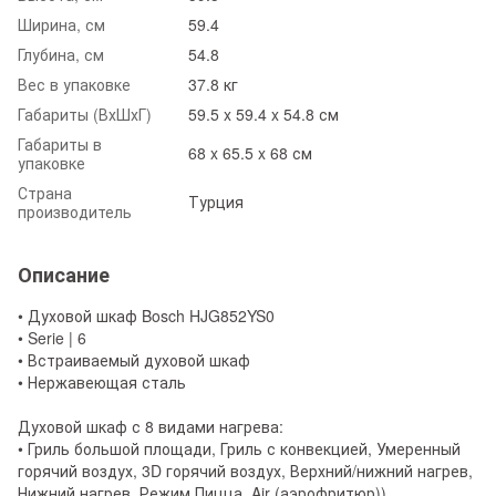
Ширина, см
59.4
Глубина, см
54.8
Вес в упаковке
37.8 кг
Габариты (ВхШхГ)
59.5 x 59.4 x 54.8 см
Габариты в
68 x 65.5 x 68 см
упаковке
Страна
Турция
производитель
Описание
• Духовой шкаф Bosch HJG852YS0
• Serie | 6
• Встраиваемый духовой шкаф
• Нержавеющая сталь
Духовой шкаф с 8 видами нагрева:
• Гриль большой площади, Гриль с конвекцией, Умеренный
горячий воздух, 3D горячий воздух, Верхний/нижний нагрев,
Нижний нагрев, Режим Пицца, Air (аэрофритюр))