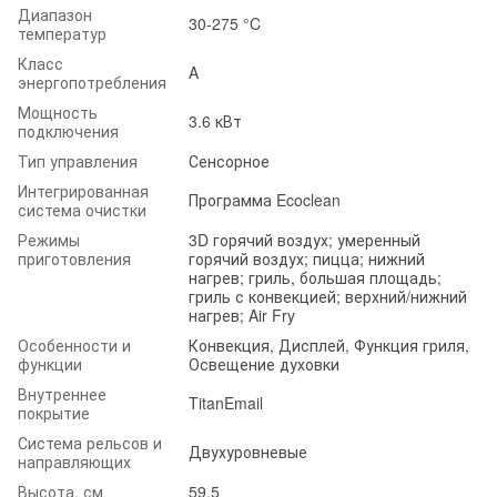
Диапазон
30-275 °C
температур
Класс
A
энергопотребления
Мощность
3.6 кВт
подключения
Тип управления
Сенсорное
Интегрированная
Программа Ecoclean
система очистки
Режимы
3D горячий воздух; умеренный
приготовления
горячий воздух; пицца; нижний
нагрев; гриль, большая площадь;
гриль с конвекцией; верхний/нижний
нагрев; Air Fry
Особенности и
Конвекция, Дисплей, Функция гриля,
функции
Освещение духовки
Внутреннее
TitanEmail
покрытие
Система рельсов и
Двухуровневые
направляющих
Высота, см
59.5