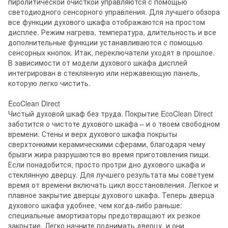
пиролитической очисткой управляются с помощью
светодиодного сенсорного управления. Для лучшего обзора
все функции духового шкафа отображаются на простом
дисплее. Режим нагрева, температура, длительность и все
дополнительные функции устанавливаются с помощью
сенсорных кнопок. Итак, переключатели уходят в прошлое.
В зависимости от модели духового шкафа дисплей
интегрирован в стеклянную или нержавеющую панель,
которую легко чистить.
EcoClean Direct
Чистый духовой шкаф без труда. Покрытие EcoClean Direct
заботится о чистоте духового шкафа – и о твоем свободном
времени. Стены и верх духового шкафа покрыты
сверхтонкими керамическими сферами, благодаря чему
брызги жира разрушаются во время приготовления пищи.
Если понадобится, просто протри дно духового шкафа и
стеклянную дверцу. Для лучшего результата мы советуем
время от времени включать цикл восстановления. Легкое и
плавное закрытие дверцы духового шкафа. Теперь дверца
духового шкафа удобнее, чем когда-либо раньше:
специальные амортизаторы предотвращают их резкое
закрытие. Легко начните поднимать дверцу, и они