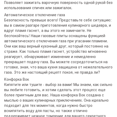
Позволяет зажигать варочную поверхность одной рукой без
использования спичек или зажигалок.
Автоматическое отключение газа
Безопасность превыше всего! Представьте себе ситуацию:
вы в самом разгаре приготовления кулинарного шедевра, и
вдруг пламя гаснет, а вы этого не замечаете. Не
беспокойтесь! Наши газовые плиты оснащены функцией
автоматического отключения газа при угасании пламени.
Они как ваш верный кухонный друг, который постоянно на
страже. Как только пламя гаснет, устройство мгновенно
реагирует, обнаруживает изменение и немедленно
прекращает подачу газа. Вы можете сосредоточиться на
готовке, зная, что ваша кухня защищена от нежелательного
газа. Это же настоящий рецепт покоя, не правда ли?
Конфорка Вок
Кипятите или тушите - выбор за вами! Мы знаем, как сильно
вы любите готовить, и хотим сделать этот процесс еще
более приятным для вас. Наша конфорка Вок создана с
мыслью о ваших кулинарных приключениях. Она идеально
подходит для тех моментов, когда нужно быстро
вскипятить воду для пасты, но также отлично
поддерживает нежное томление для вашего секретного