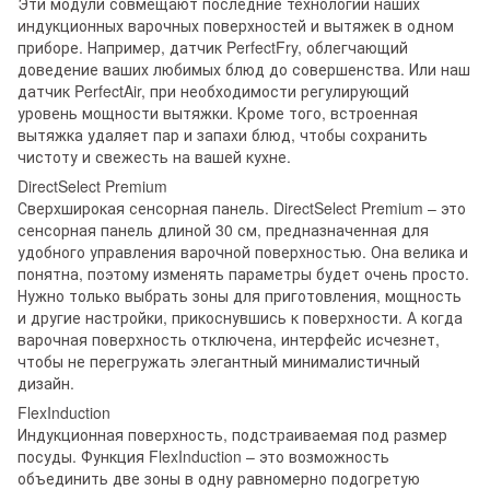
Эти модули совмещают последние технологии наших
индукционных варочных поверхностей и вытяжек в одном
приборе. Например, датчик PerfectFry, облегчающий
доведение ваших любимых блюд до совершенства. Или наш
датчик PerfectAir, при необходимости регулирующий
уровень мощности вытяжки. Кроме того, встроенная
вытяжка удаляет пар и запахи блюд, чтобы сохранить
чистоту и свежесть на вашей кухне.
DirectSelect Premium
Сверхширокая сенсорная панель. DirectSelect Premium – это
сенсорная панель длиной 30 см, предназначенная для
удобного управления варочной поверхностью. Она велика и
понятна, поэтому изменять параметры будет очень просто.
Нужно только выбрать зоны для приготовления, мощность
и другие настройки, прикоснувшись к поверхности. А когда
варочная поверхность отключена, интерфейс исчезнет, ​​
чтобы не перегружать элегантный минималистичный
дизайн.
FlexInduction
Индукционная поверхность, подстраиваемая под размер
посуды. Функция FlexInduction – это возможность
объединить две зоны в одну равномерно подогретую