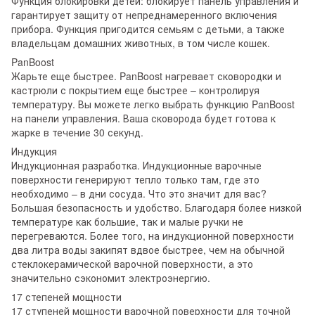
Функция блокировки детей: блокирует панель управления и
гарантирует защиту от непреднамеренного включения
прибора. Функция пригодится семьям с детьми, а также
владельцам домашних животных, в том числе кошек.
PanBoost
Жарьте еще быстрее. PanBoost нагревает сковородки и
кастрюли с покрытием еще быстрее – контролируя
температуру. Вы можете легко выбрать функцию PanBoost
на панели управления. Ваша сковорода будет готова к
жарке в течение 30 секунд.
Индукция
Индукционная разработка. Индукционные варочные
поверхности генерируют тепло только там, где это
необходимо – в дни сосуда. Что это значит для вас?
Большая безопасность и удобство. Благодаря более низкой
температуре как большие, так и малые ручки не
перегреваются. Более того, на индукционной поверхности
два литра воды закипят вдвое быстрее, чем на обычной
стеклокерамической варочной поверхности, а это
значительно сэкономит электроэнергию.
17 степеней мощности
17 ступеней мощности варочной поверхности для точной