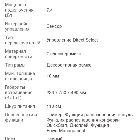
Мощность
подключения,
7.4
кВт
Интерфейс
Сенсор
управления
Тип
Управление Direct Select
переключателей
Материал
Стеклокерамика
поверхности
Тип рамы
Декоративная рамка
Мин. толщина
16 мм
столешницы
Габариты
встраивания
223 x 750 x 490 мм
(ВхШхГ)
Шнур питания
110 см
Особенности и
Таймер, Функция распознавания посуды,
функции
Функция распознавания конфорки
QuickStart, Дисплей, Функция
PowerManagement
Цвет
Черный