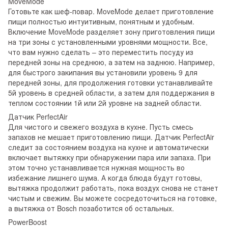
MoveMode
Готовьте как шеф-повар. MoveMode делает приготовление
пищи полностью интуитивным, понятным и удобным.
Включение MoveMode разделяет зону приготовления пищи
на три зоны с установленными уровнями мощности. Все,
что вам нужно сделать – это переместить посуду из
передней зоны на среднюю, а затем на заднюю. Например,
для быстрого закипания вы установили уровень 9 для
передней зоны, для продолжения готовки устанавливайте
5й уровень в средней области, а затем для поддержания в
теплом состоянии 1й или 2й уровне на задней области.
Датчик PerfectAir
Для чистого и свежего воздуха в кухне. Пусть смесь
запахов не мешает приготовлению пищи. Датчик PerfectAir
следит за состоянием воздуха на кухне и автоматически
включает вытяжку при обнаружении пара или запаха. При
этом точно устанавливается нужная мощность во
избежание лишнего шума. А когда блюда будут готовы,
вытяжка продолжит работать, пока воздух снова не станет
чистым и свежим. Вы можете сосредоточиться на готовке,
а вытяжка от Bosch позаботится об остальных.
PowerBoost