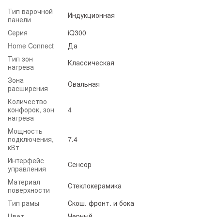
Тип варочной
Индукционная
панели
Серия
iQ300
Home Connect
Да
Тип зон
Классическая
нагрева
Зона
Овальная
расширения
Количество
конфорок, зон
4
нагрева
Мощность
подключения,
7.4
кВт
Интерфейс
Сенсор
управления
Материал
Стеклокерамика
поверхности
Тип рамы
Скош. фронт. и бока
Цвет
Черный