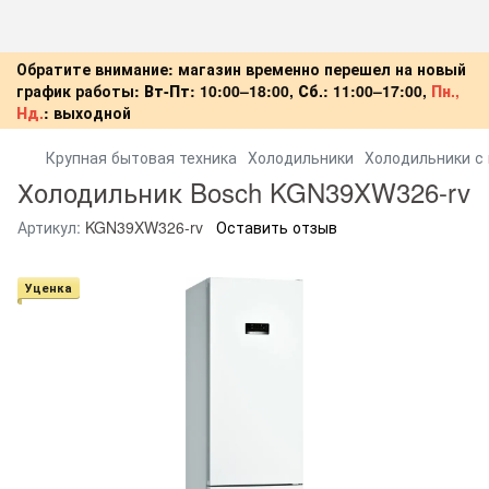
Обратите внимание: магазин временно перешел на новый
график работы:
Вт-Пт:
10:00–18:00,
Сб.:
11:00–17:00,
Пн.,
Нд.
:
выходной
Крупная бытовая техника
Холодильники
Холодильники с
Холодильник Bosch KGN39XW326-rv
Артикул:
KGN39XW326-rv
Оставить отзыв
Уценка