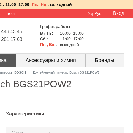
.:
11:00–17:00,
Пн., Нд.
:
выходной
Вход
е
Блог
Укр
Рус
График работы:
 446 43 45
Вт-Пт:
10:00–18:00
Сб.:
11:00–17:00
 281 17 63
Пн., Вс.
:
выходной
ика
Аксессуары и химия
Бренды
ылесосы BOSCH
Контейнерный пылесос Bosch BGS21POW2
osch BGS21POW2
Характеристики
Серия
4