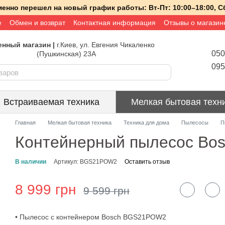
менно перешел на новый график работы:
Вт-Пт:
10:00–18:00,
Сб
е
Обмен и возврат
Контактная информация
Отзывы о магазин
нный магазин |
г.Киев, ул. Евгения Чикаленко
050
(Пушкинская) 23А
095
Встраиваемая техника
Мелкая бытовая техн
Главная
Мелкая бытовая техника
Техника для дома
Пылесосы
П
Контейнерный пылесос B
В наличии
Артикул: BGS21POW2
Оставить отзыв
8 999 грн
9 599 грн
• Пылесос с контейнером Bosch BGS21POW2