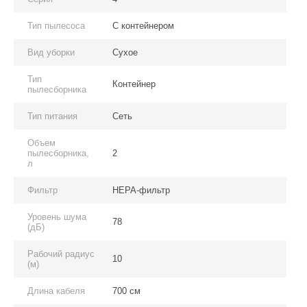
Тип пылесоса
С контейнером
Вид уборки
Сухое
Тип
Контейнер
пылесборника
Тип питания
Сеть
Объем
пылесборника,
2
л
Фильтр
HEPA-фильтр
Уровень шума
78
(дБ)
Рабочий радиус
10
(м)
Длина кабеля
700 см