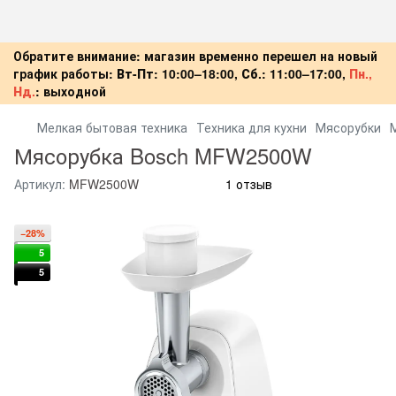
Обратите внимание: магазин временно перешел на новый
график работы:
Вт-Пт:
10:00–18:00,
Сб.:
11:00–17:00,
Пн.,
Нд.
:
выходной
Мелкая бытовая техника
Техника для кухни
Мясорубки
Мясорубка Bosch MFW2500W
Артикул:
MFW2500W
1 отзыв
−28%
5
5