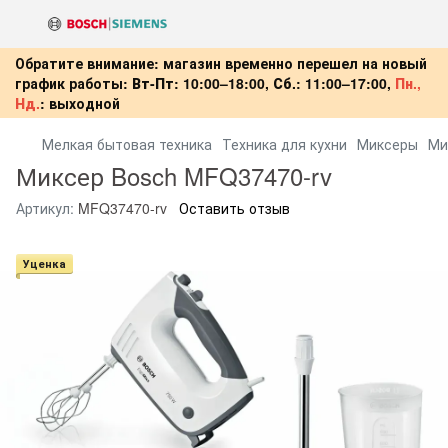
Обратите внимание: магазин временно перешел на новый
график работы:
Вт-Пт:
10:00–18:00,
Сб.:
11:00–17:00,
Пн.,
Нд.
:
выходной
Мелкая бытовая техника
Техника для кухни
Миксеры
Ми
Миксер Bosch MFQ37470-rv
Артикул:
MFQ37470-rv
Оставить отзыв
Уценка