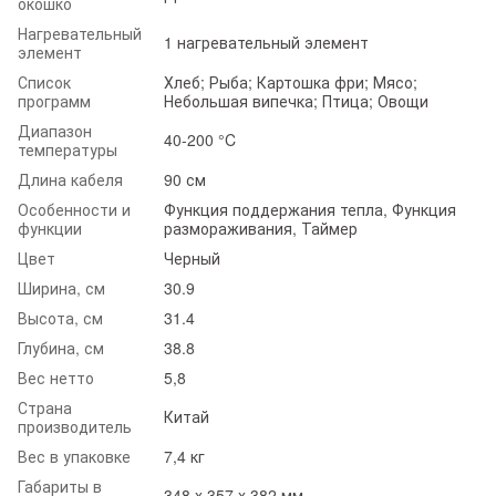
окошко
Нагревательный
1 нагревательный элемент
элемент
Список
Хлеб; Рыба; Картошка фри; Мясо;
программ
Небольшая випечка; Птица; Овощи
Диапазон
40-200 °C
температуры
Длина кабеля
90 см
Особенности и
Функция поддержания тепла, Функция
функции
размораживания, Таймер
Цвет
Черный
Ширина, см
30.9
Высота, см
31.4
Глубина, см
38.8
Вес нетто
5,8
Страна
Китай
производитель
Вес в упаковке
7,4 кг
Габариты в
348 x 357 x 382 мм