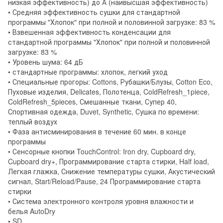
низкая эффективность) до А (наивысшая эффективность)
• Средняя эффективность сушки для стандартной
программы "Хлопок" при полной и половинной загрузке: 83 %
• Взвешенная эффективность конденсации для
стандартной программы "Хлопок" при полной и половинной
загрузке: 83 %
• Уровень шума: 64 дБ
• стандартные программы: хлопок, легкий уход
• Специальные прогоры: Cottons, Рубашки/Блузы, Cotton Eco,
Пуховые изделия, Delicates, Полотенца, ColdRefresh_1piece,
ColdRefresh_5pieces, Смешанные ткани, Супер 40,
Спортивная одежда, Duvet, Synthetic, Сушка по времени:
теплый воздух
• Фаза антисминирования в течение 60 мин. в конце
программы
• Сенсорные кнопки TouchControl: Iron dry, Cupboard dry,
Cupboard dry+, Программирование старта стирки, Half load,
Легкая глажка, Снижение температуры сушки, Акустический
сигнал, Start/Reload/Pause, 24 Программирование старта
стирки
• Система электронного контроля уровня влажности и
белья AutoDry
• SD