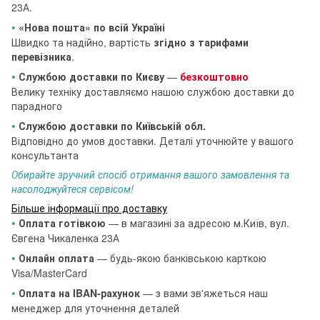
23А.
•
«Нова пошта» по всій Україні
Швидко та надійно, вартість
згідно з тарифами
перевізника
.
•
Службою доставки по Києву
—
безкоштовно
Велику техніку доставляємо нашою службою доставки до
парадного
•
Службою доставки по Київській обл.
Відповідно до умов доставки. Деталі уточнюйте у вашого
консультанта
Обирайте зручний спосіб отримання вашого замовлення та
насолоджуйтеся сервісом!
Більше інформації про доставку
•
Оплата готівкою
— в магазині за адресою м.Київ, вул.
Євгена Чикаленка 23А
•
Онлайн оплата
— будь-якою банківською карткою
Visa/MasterCard
•
Оплата на IBAN-рахунок
— з вами зв'яжеться наш
менеджер для уточнення деталей