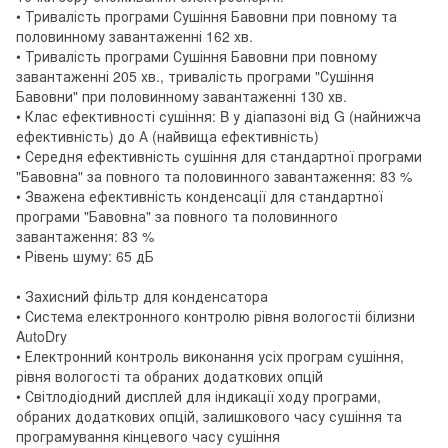
• Тривалість програми Сушіння Бавовни при повному та
половинному завантаженні 162 хв.
• Тривалість програми Сушіння Бавовни при повному
завантаженні 205 хв., тривалість програми "Сушіння
Бавовни" при половинному завантаженні 130 хв.
• Клас ефективності сушіння: B у діапазоні від G (найнижча
ефективність) до А (найвища ефективність)
• Середня ефективність сушіння для стандартної програми
"Бавовна" за повного та половинного завантаження: 83 %
• Зважена ефективність конденсації для стандартної
програми "Бавовна" за повного та половинного
завантаження: 83 %
• Рівень шуму: 65 дБ
• Захисний фільтр для конденсатора
• Система електронного контролю рівня вологостіі білизни
AutoDry
• Електронний контроль виконання усіх програм сушіння,
рівня вологості та обраних додаткових опцій
• Світлодіодний дисплей для індикації ходу програми,
обраних додаткових опцій, залишкового часу сушіння та
програмування кінцевого часу сушіння