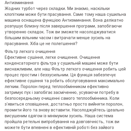
Антизминання
Жодних турбот через складки. Ми знаємо, наскільки
клопітким може бути прасування. Саме тому наша сушильна
машина оснащена функцією Антизминання. Вона делікатно
розпушує білизну після завершення програми, запобігаючи
утворенню складок. Тож ви зможете насолоджуватися
більшим вільним часом і витрачати менше зусиль на
прасування. Хіба це не полегшення?
Фільтр легкого очищення
Ефективне сушіння, легке очищення. Очищення
конденсаторного фільтра у сушильній машині може бути
виснажливим, але наш Фільтр легкого очищення робить цей
процес простим і беззусильним. Ця функція забезпечує
ефективне сушіння та робить обслуговування максимально
легким. Поролон перед теплообмінником ефективно
затримує пух і запобігає засміченню, усуваючи потребу в
безпосередньому очищенні самого теплообмінника. Коли
з’явиться сповіщення, достатньо просто вийняти поролон,
промити його та знову вставити. Насолоджуйтесь ідеально
висушеним одягом із мінімумом зусиль. Наша система
пройшла ретельні випробування на довговічність, тож ви
можете бути впевнені в ефективній роботі без зайвого