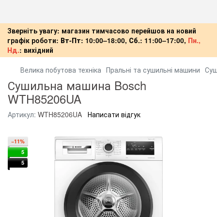
Зверніть увагу: магазин тимчасово перейшов на новий
графік роботи:
Вт-Пт:
10:00–18:00,
Сб.:
11:00–17:00,
Пн.,
Нд.
:
вихідний
Велика побутова техніка
Пральні та сушильні машини
Суш
Сушильна машина Bosch
WTH85206UA
Артикул:
WTH85206UA
Написати відгук
−11%
5
5