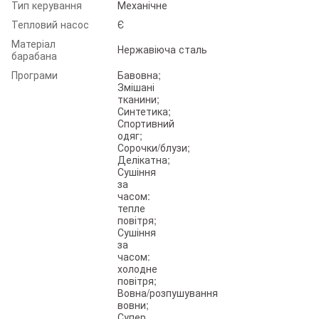
Тип керування
Механічне
Тепловий насос
Є
Матеріал
Нержавіюча сталь
барабана
Програми
Бавовна;
Змішані
тканини;
Синтетика;
Спортивний
одяг;
Сорочки/блузи;
Делікатна;
Сушіння
за
часом:
тепле
повітря;
Сушіння
за
часом:
холодне
повітря;
Вовна/розпушування
вовни;
Супер