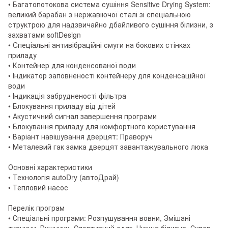
• Багатопотокова система сушіння Sensitive Drying System:
великий барабан з нержавіючої сталі зі спеціальною
структрою для надзвичайно дбайливого сушіння білизни, з
захватами softDesign
• Cпеціальні антивібраційні смуги на бокових стінках
приладу
• Контейнер для конденсованої води
• Індикатор заповненості контейнеру для конденсаційної
води
• Індикація забрудненості фільтра
• Блокування приладу від дітей
• Акустичний сигнал завершення програми
• Блокування приладу для комфортного користування
• Варіант навішування дверцят: Праворуч
• Металевий гак замка дверцят завантажувального люка
Основні характеристики
• Технологія autoDry (aвтоДрай)
• Тепловий насос
Перелік програм
• Спеціальні програми: Розпушування вовни, Змішані
тканини, Рушники, Спортивний одяг, Нижня білизна, Супер