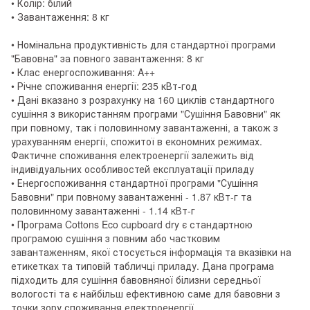
• Колір: білий
• Завантаження: 8 кг
• Номінальна продуктивність для стандартної програми
"Бавовна" за повного завантаження: 8 кг
• Клас енергоспоживання: A++
• Річне споживання енергії: 235 кВт-год
• Дані вказано з розрахунку на 160 циклів стандартного
сушіння з використанням програми "Сушіння Бавовни" як
при повному, так і половинному завантаженні, а також з
урахуванням енергії, спожитої в економних режимах.
Фактичне споживання електроенергії залежить від
індивідуальних особливостей експлуатації приладу
• Енергоспоживання стандартної програми "Сушіння
Бавовни" при повному завантаженні - 1.87 кВт-г та
половинному завантаженні - 1.14 кВт-г
• Програма Cottons Eco cupboard dry є стандартною
програмою сушіння з повним або частковим
завантаженням, якої стосується інформація та вказівки на
етикетках та типовій табличці приладу. Дана програма
підходить для сушіння бавовняної білизни середньої
вологості та є найбільш ефективною саме для бавовни з
точки зору споживання електроенергії.