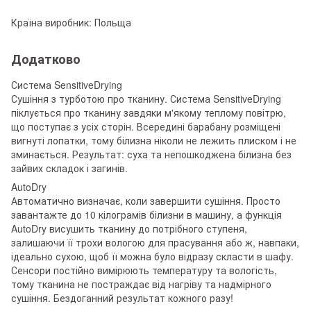
Країна виробник: Польща
Додатково
Система SensitiveDrying
Сушіння з турботою про тканину. Система SensitiveDrying
піклується про тканину завдяки м'якому теплому повітрю,
що поступає з усіх сторін. Всередині барабану розміщені
вигнуті лопатки, тому білизна ніколи не лежить плиском і не
зминається. Результат: суха та непошкоджена білизна без
зайвих складок і загинів.
AutoDry
Автоматично визначає, коли завершити сушіння. Просто
завантажте до 10 кілограмів білизни в машину, а функція
AutoDry висушить тканину до потрібного ступеня,
залишаючи її трохи вологою для прасування або ж, навпаки,
ідеально сухою, щоб її можна було відразу скласти в шафу.
Сенсори постійно вимірюють температуру та вологість,
тому тканина не постраждає від нагріву та надмірного
сушіння. Бездоганний результат кожного разу!