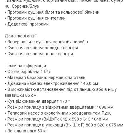
40, Сорочки/Блуз
• Програми сушіння білої та кольорової білизни
• Програми сушіння синтетики
• Додаткові програми
Додаткові опції
• Завершальне сушіння вовняних виробів
• Сушіння за часом: холодне повітря
• Сушіння за часом: тепле повітря
Технічна інформація
• Об`єм барабана 112 л
• Матеріал барабана: нержавіюча сталь
• Довжина кабелю електроживлення 145,0 см
• З можливістю встановлення під стільницю або в нішу
заввишки 85 см.
• Кут відкривання дверцят 170 °
• Розміри приладу з відкритими дверцятами: 1096 мм
• Тепловий насос з єкологічним холодоагентом R290
• Розміри приладу (ВхШхГ): 842 x 598 x 613 / 648 мм
• Розміри приладу в упаковці (В х Ш х Г) 880 x 620 x 675 мм
• Загальна вага 50 кг