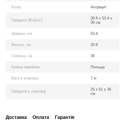
Колір
Антрацит
20.8 x 53.4 x
Габарити (ВхШхГ)
30 см
Ширина, см
53.4
Висота, см
20.8
Глибина, см
30
Країна виробник
Польща
Вага в упаковці
7 кг
25 x 61 x 36
Габарити в упаковці
см
Доставка
Оплата
Гарантія