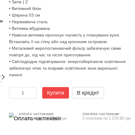
• Serie | 2
• Витяжний блок
• Ширина 53 см
• Нержавіюча сталь
• Витяжка вбудована
• Навісна витяжка пропонує гнучкість у плануванні кухні.
Встановіть її на стіну або над кухонним островом.
• Металевий жиропоглинаючий фільтр забезпечую свіже
повітря до, під час та після приготування.
• Світлодіодне підсвічування: енергозберігаюче освітлення
забезпечує чітке та яскраве освітлення зони варильної
панелі.
Купити
В кредит
ОПЛАТА ЧАСТИНАМИ
ПОКУПКА ЧАСТИНАМИ
5 платежів по 1 579.80 грн
5 платежів по 1 579.80 грн