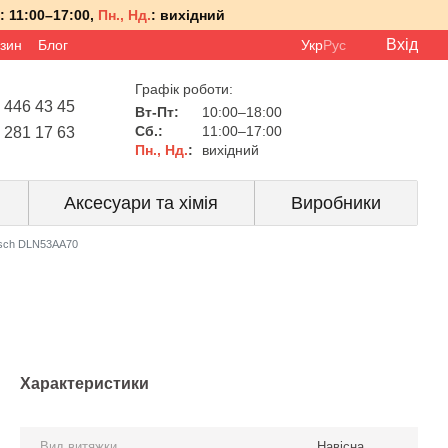
:
11:00–17:00,
Пн., Нд.
:
вихідний
Вхід
азин
Блог
Укр
Рус
Графік роботи:
 446 43 45
Вт-Пт:
10:00–18:00
Сб.:
11:00–17:00
 281 17 63
Пн., Нд.
:
вихідний
Аксесуари та хімія
Виробники
sch DLN53AA70
Характеристики
Вид витяжки
Навісна