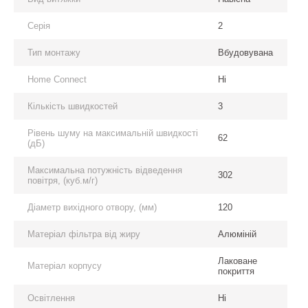
Серія
2
Тип монтажу
Вбудовувана
Home Connect
Ні
Кількість швидкостей
3
Рівень шуму на максимальній швидкості
62
(дБ)
Максимальна потужність відведення
302
повітря, (куб.м/г)
Діаметр вихідного отвору, (мм)
120
Матеріал фільтра від жиру
Алюміній
Лаковане
Матеріал корпусу
покриття
Освітлення
Ні