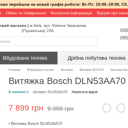
асово перейшов на новий графік роботи:
Вт-Пт:
10:00–18:00,
Сб.
я
Обмін та повернення
Контактна інформація
Відгуки про маг
вий магазин |
м.Київ, вул. Євгена Чикаленка
050
(Пушкінська) 23А
095
Вбудована техніка
Дрібна побутова техніка
Головна
Вбудована техніка
Витяжки
Витяжки BOSCH
Витяжка Bo
Витяжка Bosch DLN53AA70
В наявності
Артикул: DLN53AA70
Написати відгук
7 899 грн
9 099 грн
• Витяжка Bosch DLN53AA70