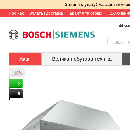
Перейти до основного контенту
Зверніть увагу: магазин тимч
Про нас
Оплата і доставка
Гарантія та сервіс
Підключенн
Фірмо
Акції
Велика побутова техніка
−13%
5
5