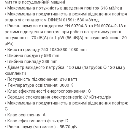
миття в посудомийній машині
• Максимальна потужність відведення повітря 616 м3/год
• Максимальна продуктивність в режимі відведення повітря
згідно зі стандартом DIN/EN 61591: 530 м3/год.
• Рівень шуму за стандартом EN 60704-3 та EN 60704-2-13 в
режимі відведення повітря: при роботі на третьому равні
потужності - 70 dB(A) re 1 pW (56 dB(A) re звуковий тиск - 20
µPa)
• Висота приладу 750-1080/860-1080 mm
• Ширина продукту 596 mm
• Глибина приладу 386 mm
• Діаметр вихідного патрубка: 150 мм (патрубок O 120 мм у
комплекті)
• Потужність підключення: 216 ватт
• Температура освітлення: 3000 K
• Клас ефективності енергоспоживання: C
• Середнє споживання електроенергії: 87 кВт-год/рік
• Максимальна продуктивність в режимі відведення повітря:
C
• Клас освітлення: A
• Клас ефективності фільтру: D
• Рівень шуму (мін./макс.) - 55/70 дБ