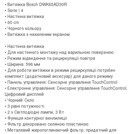
• Витяжка Bosch DWK65AD30R
• Serie | 4
• Настінна витяжка
• 60 cm
• Чорного кольору
• Витяжка з нахиленим екраном
• Настінна витяжка
• Для настінного монтажу над варильною поверхнею
• Режим відведення та рециркуляції повітря
• Ширина: 596 мм
• Для роботи витяжки в режимі рециркуляції потрібен
комплект (додатковий аксесуар) для даного режиму
• Панель управління: Сенсорне управління TouchControl
• Електронне управління: Сенсорне управління TouchControl,
Цифровий дисплей
• Чорний/ Скло
• 3 рівні потужності
• 2 x Світлодіодні лампи, 3 Вт
• Функція контурної венлиляції
• Фільтр декоровано скляною пластиною
• Металевий жиропоглинаючий фільтр, придатний для