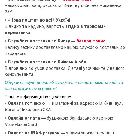
Чекаємо вас за адресою: м. Київ, вул. Євгена Чикаленка,
23А.
•
«Нова пошта» по всій Україні
Швидко та надійно, вартість
згідно з тарифами
перевізника
.
•
Службою доставки по Києву
—
безкоштовно
Велику техніку доставляємо нашою службою доставки до
парадного
•
Службою доставки по Київській обл.
Відповідно до умов доставки. Деталі уточнюйте у вашого
консультанта
Обирайте зручний спосіб отримання вашого замовлення та
насолоджуйтеся сервісом!
Більше інформації про доставку
•
Оплата готівкою
— в магазині за адресою м.Київ, вул.
Євгена Чикаленка 23А
•
Онлайн оплата
— будь-якою банківською карткою
Visa/MasterCard
•
Оплата на IBAN-рахунок
— з вами зв'яжеться наш