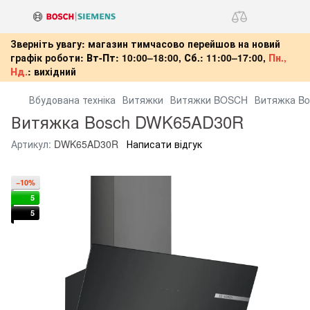
Зверніть увагу: магазин тимчасово перейшов на новий
графік роботи:
Вт-Пт:
10:00–18:00,
Сб.:
11:00–17:00,
Пн.,
Нд.
:
вихідний
Вбудована техніка
Витяжки
Витяжки BOSCH
Витяжка B
Витяжка Bosch DWK65AD30R
Артикул:
DWK65AD30R
Написати відгук
−10%
5
5