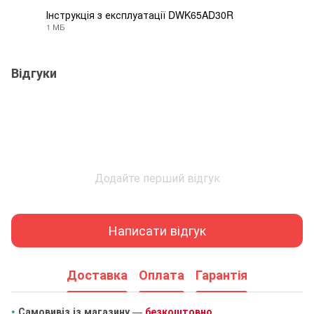
Інструкція з експлуатації DWK65AD30R
1 МБ
PDF
Відгуки
Додайте перший відгук
Написати відгук
Доставка
Оплата
Гарантія
•
Самовивіз із магазину
—
безкоштовно