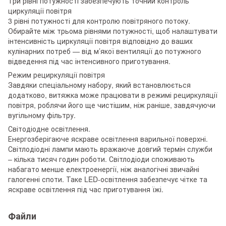
Три рівні потужності забезпечують точний контроль
циркуляції повітря
3 рівні потужності для контролю повітряного потоку.
Обирайте між трьома рівнями потужності, щоб налаштувати
інтенсивність циркуляції повітря відповідно до ваших
кулінарних потреб — від м’якої вентиляції до потужного
відведення під час інтенсивного приготування.
Режим рециркуляції повітря
Завдяки спеціальному набору, який встановлюється
додатково, витяжка може працювати в режимі рециркуляції
повітря, роблячи його ще чистішим, ніж раніше, завдячуючи
вугільному фільтру.
Світодіодне освітлення.
Енергозберігаюче яскраве освітлення варильної поверхні.
Світлодіодні лампи мають вражаюче довгий термін служби
– кілька тисяч годин роботи. Світлодіоди споживають
набагато менше електроенергії, ніж аналогічні звичайні
галогенні споти. Таке LED-освітлення забезпечує чітке та
яскраве освітлення під час приготування їжі.
Файли