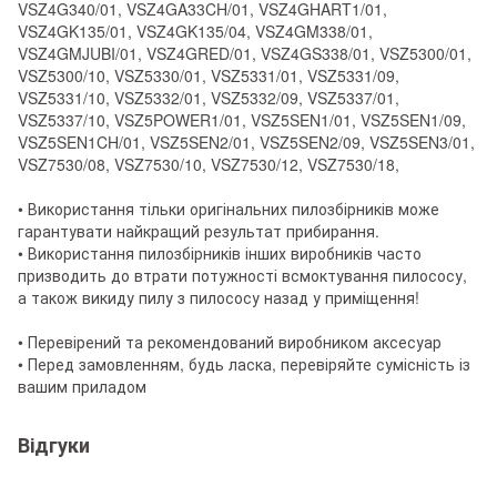
VSZ4G340/01, VSZ4GA33CH/01, VSZ4GHART1/01,
VSZ4GK135/01, VSZ4GK135/04, VSZ4GM338/01,
VSZ4GMJUBI/01, VSZ4GRED/01, VSZ4GS338/01, VSZ5300/01,
VSZ5300/10, VSZ5330/01, VSZ5331/01, VSZ5331/09,
VSZ5331/10, VSZ5332/01, VSZ5332/09, VSZ5337/01,
VSZ5337/10, VSZ5POWER1/01, VSZ5SEN1/01, VSZ5SEN1/09,
VSZ5SEN1CH/01, VSZ5SEN2/01, VSZ5SEN2/09, VSZ5SEN3/01,
VSZ7530/08, VSZ7530/10, VSZ7530/12, VSZ7530/18,
• Використання тільки оригінальних пилозбірників може
гарантувати найкращий результат прибирання.
• Використання пилозбірників інших виробників часто
призводить до втрати потужності всмоктування пилососу,
а також викиду пилу з пилососу назад у приміщення!
• Перевірений та рекомендований виробником аксесуар
• Перед замовленням, будь ласка, перевіряйте сумісність із
вашим приладом
Відгуки