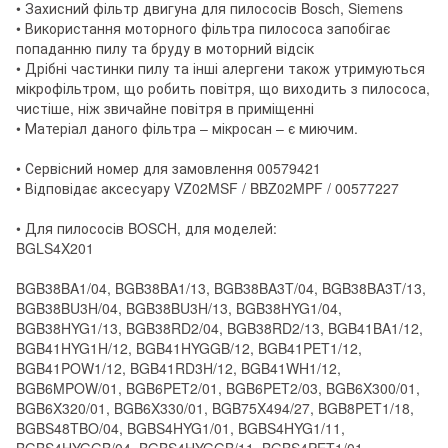
• Захисний фільтр двигуна для пилососів Bosch, Siemens
• Використання моторного фільтра пилососа запобігає
попаданню пилу та бруду в моторний відсік
• Дрібні частинки пилу та інші алергени також утримуються
мікрофільтром, що робить повітря, що виходить з пилососа,
чистіше, ніж звичайне повітря в приміщенні
• Матеріал даного фільтра – мікросан – є миючим.
• Сервісний номер для замовлення 00579421
• Відповідає аксесуару VZ02MSF / BBZ02MPF / 00577227
• Для пилососів BOSCH, для моделей:
BGLS4X201
BGB38BA1/04, BGB38BA1/13, BGB38BA3T/04, BGB38BA3T/13,
BGB38BU3H/04, BGB38BU3H/13, BGB38HYG1/04,
BGB38HYG1/13, BGB38RD2/04, BGB38RD2/13, BGB41BA1/12,
BGB41HYG1H/12, BGB41HYGGB/12, BGB41PET1/12,
BGB41POW1/12, BGB41RD3H/12, BGB41WH1/12,
BGB6MPOW/01, BGB6PET2/01, BGB6PET2/03, BGB6X300/01,
BGB6X320/01, BGB6X330/01, BGB75X494/27, BGB8PET1/18,
BGBS48TBO/04, BGBS4HYG1/01, BGBS4HYG1/11,
BGBS4HYGGB/04, BGBS4HYGGB/11, BGBS4PET1/01,