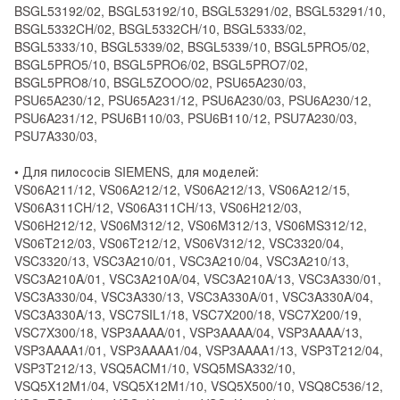
BSGL53192/02, BSGL53192/10, BSGL53291/02, BSGL53291/10,
BSGL5332CH/02, BSGL5332CH/10, BSGL5333/02,
BSGL5333/10, BSGL5339/02, BSGL5339/10, BSGL5PRO5/02,
BSGL5PRO5/10, BSGL5PRO6/02, BSGL5PRO7/02,
BSGL5PRO8/10, BSGL5ZOOO/02, PSU65A230/03,
PSU65A230/12, PSU65A231/12, PSU6A230/03, PSU6A230/12,
PSU6A231/12, PSU6B110/03, PSU6B110/12, PSU7A230/03,
PSU7A330/03,
• Для пилососів SIEMENS, для моделей:
VS06A211/12, VS06A212/12, VS06A212/13, VS06A212/15,
VS06A311CH/12, VS06A311CH/13, VS06H212/03,
VS06H212/12, VS06M312/12, VS06M312/13, VS06MS312/12,
VS06T212/03, VS06T212/12, VS06V312/12, VSC3320/04,
VSC3320/13, VSC3A210/01, VSC3A210/04, VSC3A210/13,
VSC3A210A/01, VSC3A210A/04, VSC3A210A/13, VSC3A330/01,
VSC3A330/04, VSC3A330/13, VSC3A330A/01, VSC3A330A/04,
VSC3A330A/13, VSC7SIL1/18, VSC7X200/18, VSC7X200/19,
VSC7X300/18, VSP3AAAA/01, VSP3AAAA/04, VSP3AAAA/13,
VSP3AAAA1/01, VSP3AAAA1/04, VSP3AAAA1/13, VSP3T212/04,
VSP3T212/13, VSQ5ACM1/10, VSQ5MSA332/10,
VSQ5X12M1/04, VSQ5X12M1/10, VSQ5X500/10, VSQ8C536/12,