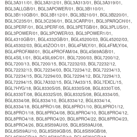
BGL3A311/01, BGL3A312/01, BGL3A313/01, BGL3A319/01,
BGL3ALLGB/01, BGL3APOWER/01, BGL3B110/01,
BGL3B110GB/01, BGL3B112/01, BGL3B210/01, BGL3B220/01,
BGL3C235/01, BGL3C236/01, BGL3CARP/01, BGL3PARQCH/01,
BGL3PERF/01, BGL3PERF/05, BGL3PETGB/01, BGL3PLUS/01,
BGL3POWER/01, BGL3POWER/03, BGL3POWER1/01,
BGL4310GB/01, BGL4332GB/01, BGL45200/03, BGL45202/03,
BGL45302/03, BGL45ZOO1/01, BGL4FMLY/01, BGL4FMLY/04,
BGL4PROFAM/01, BGL4PROFAM/04, BGL4S69AGB/01,
BGL4SIL1/01, BGL4SIL69C/01, BGL7200/03, BGL7200/12,
BGL7200/13, BGL7200/15, BGL72232/03, BGL72232/12,
BGL72232/13, BGL72234/03, BGL72234/12, BGL72234/13,
BGL72234/15, BGL72294/03, BGL72294/12, BGL72294/13,
BGL72294/15, BGL7A332/15, BGL7A433/15, BGL7EXCL/15,
BGL7HYG/18, BGL8330S/05, BGL8330S/08, BGL8330T/05,
BGL8330T/08, BGL8332S/05, BGL8332S/08, BGL8334/05,
BGL8334/08, BGL8334/10, BGL8334/12, BGL8334/14,
BGL8334/18, BGL8PRO1/08, BGL8PRO1/10, BGL8PRO1/12,
BGL8PRO1/18, BGL8PRO4/08, BGL8PRO4/10, BGL8PRO4/12,
BGL8PRO4/18, BGL8PRO4/20, BGL8PRO4/22, BGL8PRO4/23,
BGL8PRO4/26, BGL8SI59AU/05, BGL8SI59AU/08,
BGL8SI59AU/10, BGL8SI59GB/05, BGL8SI59GB/08,
BGL8SI59GB/10, BGL8SI59GB/12, BGL8SI59GB/18,