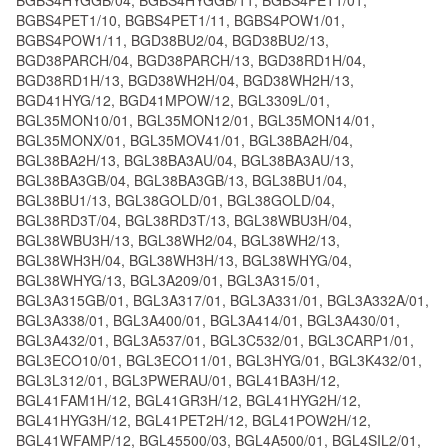
BGBS4PET1/10, BGBS4PET1/11, BGBS4POW1/01,
BGBS4POW1/11, BGD38BU2/04, BGD38BU2/13,
BGD38PARCH/04, BGD38PARCH/13, BGD38RD1H/04,
BGD38RD1H/13, BGD38WH2H/04, BGD38WH2H/13,
BGD41HYG/12, BGD41MPOW/12, BGL3309L/01,
BGL35MON10/01, BGL35MON12/01, BGL35MON14/01,
BGL35MONX/01, BGL35MOV41/01, BGL38BA2H/04,
BGL38BA2H/13, BGL38BA3AU/04, BGL38BA3AU/13,
BGL38BA3GB/04, BGL38BA3GB/13, BGL38BU1/04,
BGL38BU1/13, BGL38GOLD/01, BGL38GOLD/04,
BGL38RD3T/04, BGL38RD3T/13, BGL38WBU3H/04,
BGL38WBU3H/13, BGL38WH2/04, BGL38WH2/13,
BGL38WH3H/04, BGL38WH3H/13, BGL38WHYG/04,
BGL38WHYG/13, BGL3A209/01, BGL3A315/01,
BGL3A315GB/01, BGL3A317/01, BGL3A331/01, BGL3A332A/01,
BGL3A338/01, BGL3A400/01, BGL3A414/01, BGL3A430/01,
BGL3A432/01, BGL3A537/01, BGL3C532/01, BGL3CARP1/01,
BGL3ECO10/01, BGL3ECO11/01, BGL3HYG/01, BGL3K432/01,
BGL3L312/01, BGL3PWERAU/01, BGL41BA3H/12,
BGL41FAM1H/12, BGL41GR3H/12, BGL41HYG2H/12,
BGL41HYG3H/12, BGL41PET2H/12, BGL41POW2H/12,
BGL41WFAMP/12, BGL45500/03, BGL4A500/01, BGL4SIL2/01,