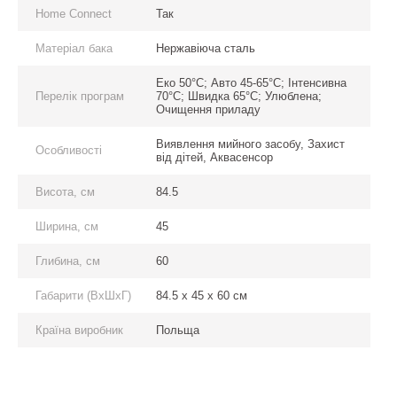
Home Connect
Так
Матеріал бака
Нержавіюча сталь
Еко 50°С; Авто 45-65°С; Інтенсивна
Перелік програм
70°С; Швидка 65°С; Улюблена;
Очищення приладу
Виявлення мийного засобу, Захист
Особливості
від дітей, Аквасенсор
Висота, см
84.5
Ширина, см
45
Глибина, см
60
Габарити (ВхШхГ)
84.5 x 45 x 60 см
Країна виробник
Польща