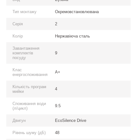
Тип монтажу
Окремовстановлювана
Серія
2
Колір
Нержавіюча сталь
Завантаження
комплектів
9
посуду
Клас
A+
енергоспоживання
Кількість програм
4
мийки
Споживання води
9.5
(л/цикл)
Двигун
EcoSilence Drive
Рівень шуму (дБ)
48