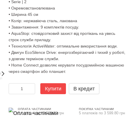
• Serie | 2
• Окремовстановлювана
• Ширина 45 см
• Колір: нержавіюча сталь, лакована
• Завантаження: 9 комплектів посуду.
• AquaStop: стовідсотковий захист від протікань на увесь
строк служби приладу.
• Технологія ActiveWater: оптимальне використання води.
• Двигун EcoSilence Drive: енергозберігаючий і тихий у роботі,
з довгим терміном служби.
• Home Connect дозволяє керувати посудомийною машиною
через смартфон або планшет.
Купити
В кредит
ОПЛАТА ЧАСТИНАМИ
ПОКУПКА ЧАСТИНАМИ
5 платежів по 3 599.80 грн
5 платежів по 3 599.80 грн