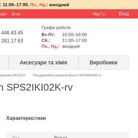
:
11:00–17:00,
Пн., Нд.
:
вихідний
Вхід
азин
Блог
Укр
Рус
Графік роботи:
 446 43 45
Вт-Пт:
10:00–18:00
Сб.:
11:00–17:00
 281 17 63
Пн., Нд.
:
вихідний
Аксесуари та хімія
Виробники
 машини BOSCH
Посудомийна машина Bosch SPS2IKI02K-rv
 SPS2IKI02K-rv
Характеристики
Вид
Вузька