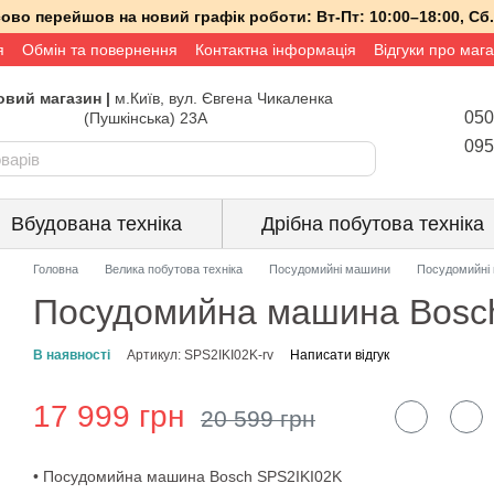
асово перейшов на новий графік роботи:
Вт-Пт:
10:00–18:00,
Сб.
я
Обмін та повернення
Контактна інформація
Відгуки про маг
вий магазин |
м.Київ, вул. Євгена Чикаленка
050
(Пушкінська) 23А
095
Вбудована техніка
Дрібна побутова техніка
Головна
Велика побутова техніка
Посудомийні машини
Посудомийні
Посудомийна машина Bosch
В наявності
Артикул: SPS2IKI02K-rv
Написати відгук
17 999 грн
20 599 грн
• Посудомийна машина Bosch SPS2IKI02K