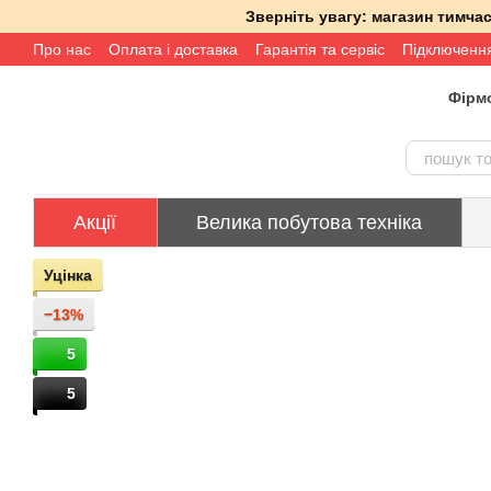
Перейти до основного контенту
Зверніть увагу: магазин тимч
Про нас
Оплата і доставка
Гарантія та сервіс
Підключенн
Фірмо
Акції
Велика побутова техніка
Уцінка
−13%
5
5