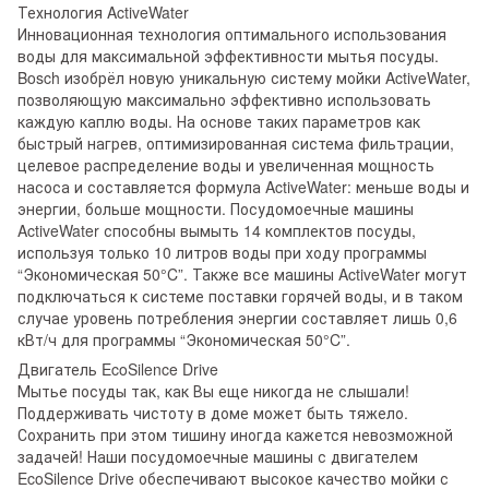
Технология ActiveWater
Инновационная технология оптимального использования
воды для максимальной эффективности мытья посуды.
Bosch изобрёл новую уникальную систему мойки ActiveWater,
позволяющую максимально эффективно использовать
каждую каплю воды. На основе таких параметров как
быстрый нагрев, оптимизированная система фильтрации,
целевое распределение воды и увеличенная мощность
насоса и составляется формула ActiveWater: меньше воды и
энергии, больше мощности. Посудомоечные машины
ActiveWater способны вымыть 14 комплектов посуды,
используя только 10 литров воды при ходу программы
“Экономическая 50°C”. Также все машины ActiveWater могут
подключаться к системе поставки горячей воды, и в таком
случае уровень потребления энергии составляет лишь 0,6
кВт/ч для программы “Экономическая 50°C”.
Двигатель EcoSilence Drive
Мытье посуды так, как Вы еще никогда не слышали!
Поддерживать чистоту в доме может быть тяжело.
Сохранить при этом тишину иногда кажется невозможной
задачей! Наши посудомоечные машины с двигателем
EcoSilence Drive обеспечивают высокое качество мойки с