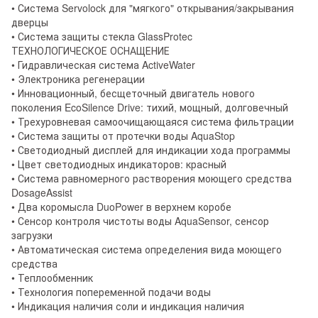
• Система Servolock для "мягкого" открывания/закрывания
дверцы
• Система защиты стекла GlassProtec
ТЕХНОЛОГИЧЕСКОЕ ОСНАЩЕНИЕ
• Гидравлическая система ActiveWater
• Электроника регенерации
• Инновационный, бесщеточный двигатель нового
поколения EcoSilence Drive: тихий, мощный, долговечный
• Трехуровневая самоочищающаяся система фильтрации
• Система защиты от протечки воды AquaStop
• Светодиодный дисплей для индикации хода программы
• Цвет светодиодных индикаторов: красный
• Система равномерного растворения моющего средства
DosageAssist
• Два коромысла DuoPower в верхнем коробе
• Сенсор контроля чистоты воды AquaSensor, сенсор
загрузки
• Автоматическая система определения вида моющего
средства
• Теплообменник
• Технология попеременной подачи воды
• Индикация наличия соли и индикация наличия