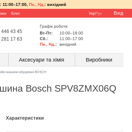
:
11:00–17:00,
Пн., Нд.
:
вихідний
Вхід
азин
Блог
Укр
Рус
Графік роботи:
 446 43 45
Вт-Пт:
10:00–18:00
Сб.:
11:00–17:00
 281 17 63
Пн., Нд.
:
вихідний
Аксесуари та хімія
Виробники
ийні машини вбудовані BOSCH
ашина Bosch SPV8ZMX06Q
Характеристики