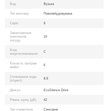
Вид
Вузька
Тип монтажу
Повновбудовувана
Серія
8
Завантаження
комплектів
10
посуду
Клас
C
енергоспоживання
Кількість програм
6
мийки
Споживання води
8,9
(л/цикл)
Двигун
EcoSilence Drive
Рівень шуму (дБ)
42
Тип управління
Сенсорне