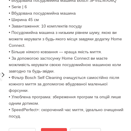
• Вбудована посудомийна машина Bosch SPV8ZMX06Q
• Serie | 6
• Вбудована посудомийна машина
• Ширина 45 см
• Завантаження: 10 комплектів посуду
• Посудомийна машина з низьким рівнем шуму, якою ви
можете керувати з будь-якого місця завдяки додатку Home
Connect.
• Більше ніякого ковзання — краща якість миття.
• За допомогою застосунку Home Connect ви маєте
можливість керувати своєю посудомийною машиною коли
завгодно та будь-звідки.
• Фільтр Bosch Self Cleaning очищується самостійно після
кожного миття за допомогою вбудованої маленької
форсунки.
• Улюблена програма: збереження програм та опцій лише
одним дотиком.
• SpeedPerfect+: скорочений час миття, ідеально очищений
посуд.