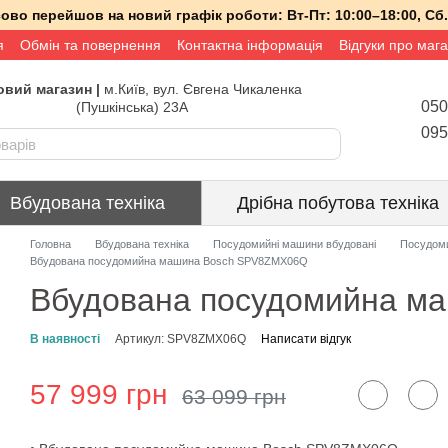
асово перейшов на новий графік роботи:
Вт-Пт:
10:00–18:00,
Сб.
я
Обмін та повернення
Контактна інформація
Відгуки про маг
вий магазин |
м.Київ, вул. Євгена Чикаленка
050
(Пушкінська) 23А
095
Вбудована техніка
Дрібна побутова техніка
Головна
Вбудована техніка
Посудомийні машини вбудовані
Посудом
Вбудована посудомийна машина Bosch SPV8ZMX06Q
Вбудована посудомийна м
В наявності
Артикул: SPV8ZMX06Q
Написати відгук
57 999 грн
63 099 грн