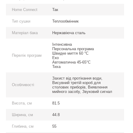
Home Connect
Так
Тип сушки
Теплообмінник
Матеріал бака
Нержавіюча сталь
Інтенсивна
Персональна програма
Швидке миття 60 °C
Перелік програм
Еко
Автоматична 45-65°C
Тиха
Захист від протікання води,
Висувний третій короб для
Особливості
столових приборів, Виявлення
мийного засобу, Звуковий сигнал
Висота, см
81.5
Ширина, см
44.8
Глибина, см
55