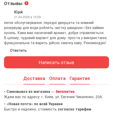
Отзывы
1
Юрій
21.04.2026 в 15:09
легке обслуговування: передні дверцята та знімний
резервуар для води роблять чистку швидкою і без зайвих
зусиль. Кава має насичений аромат, добре справляється.
В цілому, чудовий варіант для дому- проста у використанні,
функціональна та варить дійсно смачну каву. Рекомендую!
Ответить
Написать отзыв
Доставка
Оплата
Гарантия
•
Самовывоз из магазина
—
бесплатно
Ждем вас по адресу: г. Киев, ул. Евгения Чикаленко, 23А.
•
«Новая почта» по всей Украине
Быстро и надежно, стоимость
согласно тарифам