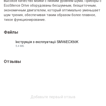
высокое качество мойки с низким уровнем шума. Приборы с
EcoSilence Drive оборудованы бесшумным, безщеточным,
экономичным двигателем, который оптимально уменьшает
шум трения, обеспечивая таким образом более плавное,
тихое функционирование.
Файлы
Інструкція з експлуатації SMV6ECX50K
5.4 МБ
PDF
Отзывы
Добавьте первый отзыв