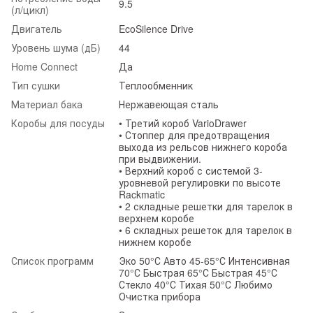
9.5
(л/цикл)
Двигатель
EcoSilence Drive
Уровень шума (дБ)
44
Home Connect
Да
Тип сушки
Теплообменник
Материал бака
Нержавеющая сталь
Коробы для посуды
• Третий короб VarioDrawer
• Стоппер для предотвращения
выхода из рельсов нижнего короба
при выдвижении.
• Верхний короб с системой 3-
уровневой регулировки по высоте
Rackmatic
• 2 складные решетки для тарелок в
верхнем коробе
• 6 складных решеток для тарелок в
нижнем коробе
Список программ
Эко 50°С Авто 45-65°С Интенсивная
70°С Быстрая 65°С Быстрая 45°С
Стекло 40°С Тихая 50°С Любимо
Очистка прибора