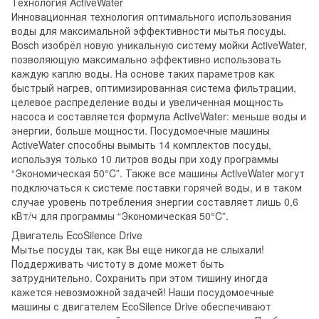
Технология ActiveWater
Инновационная технология оптимального использования
воды для максимальной эффективности мытья посуды.
Bosch изобрёл новую уникальную систему мойки ActiveWater,
позволяющую максимально эффективно использовать
каждую каплю воды. На основе таких параметров как
быстрый нагрев, оптимизированная система фильтрации,
целевое распределение воды и увеличенная мощность
насоса и составляется формула ActiveWater: меньше воды и
энергии, больше мощности. Посудомоечные машины
ActiveWater способны вымыть 14 комплектов посуды,
используя только 10 литров воды при ходу программы
“Экономическая 50°C”. Также все машины ActiveWater могут
подключаться к системе поставки горячей воды, и в таком
случае уровень потребления энергии составляет лишь 0,6
кВт/ч для программы “Экономическая 50°C”.
Двигатель EcoSilence Drive
Мытье посуды так, как Вы еще никогда не слыхали!
Поддерживать чистоту в доме может быть
затруднительно. Сохранить при этом тишину иногда
кажется невозможной задачей! Наши посудомоечные
машины с двигателем EcoSilence Drive обеспечивают