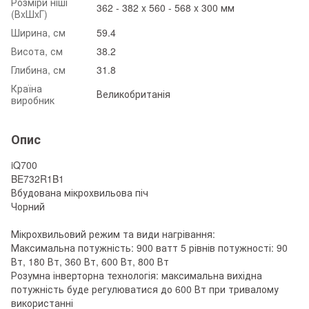
Розміри ніші
362 - 382 x 560 - 568 x 300 мм
(ВxШxГ)
Ширина, см
59.4
Висота, см
38.2
Глибина, см
31.8
Країна
Великобританія
виробник
Опис
iQ700
BE732R1B1
Вбудована мікрохвильова піч
Чорний
Мікрохвильовий режим та види нагрівання:
Максимальна потужність: 900 ватт 5 рівнів потужності: 90
Вт, 180 Вт, 360 Вт, 600 Вт, 800 Вт
Розумна інверторна технологія: максимальна вихідна
потужність буде регулюватися до 600 Вт при тривалому
використанні