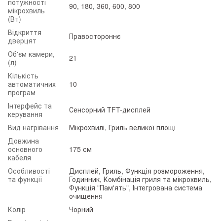
потужності
90, 180, 360, 600, 800
мікрохвиль
(Вт)
Відкриття
Правостороннє
дверцят
Об'єм камери,
21
(л)
Кількість
автоматичних
10
програм
Інтерфейс та
Сенсорний TFT-дисплей
керування
Вид нагрівання
Мікрохвилі, Гриль великої площі
Довжина
основного
175 см
кабеля
Особливості
Дисплей, Гриль, Функція розмороження,
та функції
Годинник, Комбінація гриля та мікрохвиль,
Функція "Пам'ять", Інтегрована система
очищення
Колір
Чорний