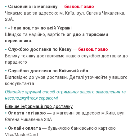
•
Самовивіз із магазину
—
безкоштовно
Чекаємо вас за адресою: м. Київ, вул. Євгена Чикаленка,
23А.
•
«Нова пошта» по всій Україні
Швидко та надійно, вартість
згідно з тарифами
перевізника
.
•
Службою доставки по Києву
—
безкоштовно
Велику техніку доставляємо нашою службою доставки до
парадного
•
Службою доставки по Київській обл.
Відповідно до умов доставки. Деталі уточнюйте у вашого
консультанта
Обирайте зручний спосіб отримання вашого замовлення та
насолоджуйтеся сервісом!
Більше інформації про доставку
•
Оплата готівкою
— в магазині за адресою м.Київ, вул.
Євгена Чикаленка 23А
•
Онлайн оплата
— будь-якою банківською карткою
Visa/MasterCard