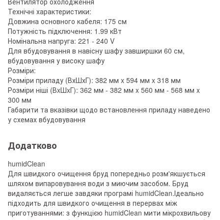
Вентилятор охолодження
Технічні характеристики:
Довжина основного кабеля: 175 см
Потужність підключення: 1.99 кВт
Номінальна напруга: 221 - 240 V
Для вбудовування в навісну шафу завширшки 60 см,
вбудовування у високу шафу
Розміри:
Розміри приладу (ВхШхГ): 382 мм x 594 мм x 318 мм
Розміри ніші (ВxШxГ): 362 мм - 382 мм x 560 мм - 568 мм x
300 мм
Габарити та вказівки щодо встановлення приладу наведено
у схемах вбудовування
Додатково
humidClean
Для швидкого очищення бруд попередньо розм'якшується
шляхом випаровування води з миючим засобом. Бруд
видаляється легше завдяки програмі humidClean.Ідеально
підходить для швидкого очищення в перервах між
приготуваннями: з функцією humidClean мити мікрохвильову