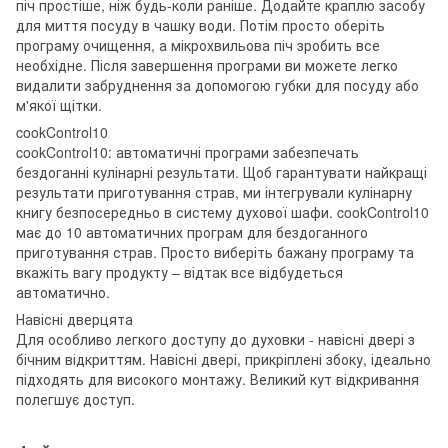
піч простіше, ніж будь-коли раніше. Додайте краплю засобу
для миття посуду в чашку води. Потім просто оберіть
програму очищення, а мікрохвильова піч зробить все
необхідне. Після завершення програми ви можете легко
видалити забруднення за допомогою губки для посуду або
м'якої щітки.
cookControl10
cookControl10: автоматичні програми забезпечать
бездоганні кулінарні результати. Щоб гарантувати найкращі
результати приготування страв, ми інтегрували кулінарну
книгу безпосередньо в систему духової шафи. cookControl10
має до 10 автоматичних програм для бездоганного
приготування страв. Просто виберіть бажану програму та
вкажіть вагу продукту – відтак все відбудеться
автоматично.
Навісні дверцята
Для особливо легкого доступу до духовки - навісні двері з
бічним відкриттям. Навісні двері, прикріплені збоку, ідеально
підходять для високого монтажу. Великий кут відкривання
полегшує доступ.