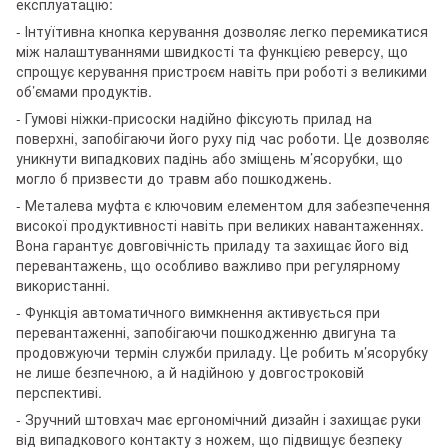
експлуатацію:
- Інтуїтивна кнопка керування дозволяє легко перемикатися
між налаштуваннями швидкості та функцією реверсу, що
спрощує керування пристроєм навіть при роботі з великими
об’ємами продуктів.
- Гумові ніжки-присоски надійно фіксують прилад на
поверхні, запобігаючи його руху під час роботи. Це дозволяє
уникнути випадкових падінь або зміщень м’ясорубки, що
могло б призвести до травм або пошкоджень.
- Металева муфта є ключовим елементом для забезпечення
високої продуктивності навіть при великих навантаженнях.
Вона гарантує довговічність приладу та захищає його від
перевантажень, що особливо важливо при регулярному
використанні.
- Функція автоматичного вимкнення активується при
перевантаженні, запобігаючи пошкодженню двигуна та
продовжуючи термін служби приладу. Це робить м’ясорубку
не лише безпечною, а й надійною у довгостроковій
перспективі.
- Зручний штовхач має ергономічний дизайн і захищає руки
від випадкового контакту з ножем, що підвищує безпеку