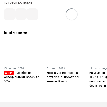
потреби кулінарів.
Інші записи
15 червня 2026
5 травня 2025
11 листопада
Кешбек на
Доставка великої та
Кавомашин
акція
холодильники Bosch до
вбудованої побутової
TP511R01 
10%
техніки Bosch
швидко гот
без втрати 