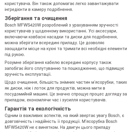
користувача. Він також допомагає легко завантажувати
інгредієнти в камеру подрібнення.
Зберігання та очищення
Bosch MFWS420W розроблений з урахуванням зручності
користувачів у щоденному використанні. Усі аксесуари,
включаючи ковбасні насадки та диски для подрібнення,
можна зберігати всередині приладу. Це дозволяє
заощадити місце на кухні та тримати всі необхідні елементи
під рукою.
Розумне зберігання кабелю всередині корпусу також
запобігає його сплутуванню та пошкодженню, що підвищує
зручність експлуатації.
Щодо очищення, більшість знімних частин м’ясорубки, таких
як диски, ніж і лоток для продуктів, можна мити в
посудомийній машині. Це значно спрощує процес догляду за
приладом, економлячи час і зусилля користувачів.
Гарантія та екологічність
Одним із важливих аспектів, на який звертає увагу Bosch, є
довговічність і надійність її продукції. М’ясорубка Bosch
MFWS420W не є винятком. На двигун цього приладу