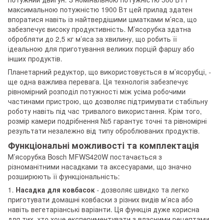
максимальною потужністю 1900 Вт цей прилад здатен
впоратися навіть із найтвердішими шматками м’яса, що
забезпечує високу продуктивність. М’ясорубка здатна
обробляти до 2,5 кг м’яса за хвилину, що робить її
ідеальною для приготування великих порцій фаршу або
інших продуктів.
Планетарний редуктор, що використовується в м’ясорубці, -
ще одна важлива перевага. Ця технологія забезпечує
рівномірний розподіл потужності між усіма робочими
частинами пристрою, що дозволяє підтримувати стабільну
роботу навіть під час тривалого використання. Крім того,
розмір камери подрібнення №5 гарантує точні та рівномірні
результати незалежно від типу оброблюваних продуктів.
Функціональні можливості та комплектація
М’ясорубка Bosch MFWS420W постачається з
різноманітними насадками та аксесуарами, що значно
розширюють її функціональність:
1.
Насадка для ковбасок
- дозволяє швидко та легко
приготувати домашні ковбаски з різних видів м’яса або
навіть вегетаріанські варіанти. Ця функція дуже корисна
для тих, хто хоче експериментувати з власними рецептами