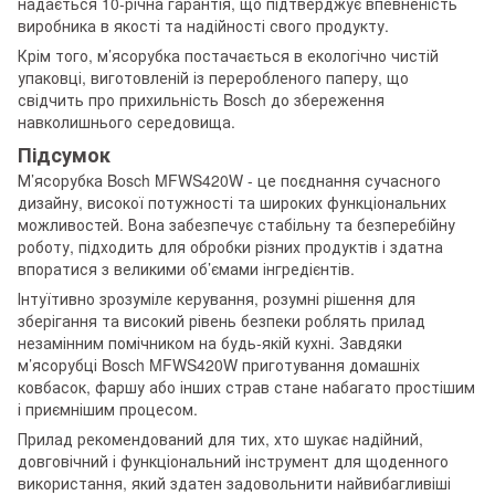
надається 10-річна гарантія, що підтверджує впевненість
виробника в якості та надійності свого продукту.
Крім того, м’ясорубка постачається в екологічно чистій
упаковці, виготовленій із переробленого паперу, що
свідчить про прихильність Bosch до збереження
навколишнього середовища.
Підсумок
М’ясорубка Bosch MFWS420W - це поєднання сучасного
дизайну, високої потужності та широких функціональних
можливостей. Вона забезпечує стабільну та безперебійну
роботу, підходить для обробки різних продуктів і здатна
впоратися з великими об’ємами інгредієнтів.
Інтуїтивно зрозуміле керування, розумні рішення для
зберігання та високий рівень безпеки роблять прилад
незамінним помічником на будь-якій кухні. Завдяки
м’ясорубці Bosch MFWS420W приготування домашніх
ковбасок, фаршу або інших страв стане набагато простішим
і приємнішим процесом.
Прилад рекомендований для тих, хто шукає надійний,
довговічний і функціональний інструмент для щоденного
використання, який здатен задовольнити найвибагливіші