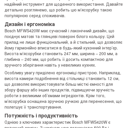
надійний інструмент для щоденного використання. Давайте
детально розглянемо, що робить цю м’ясорубку такою
популярною серед споживачів.
Дизайн і ергономіка
Bosch MFWS420W має сучасний і лаконічний дизайн, що
поєднує матові та глянцеві поверхні білого кольору. Цей
прилад не лише функціональний, а й стильний, що дозволяє
йому гармонійно вписатися в будь-який кухонний інтер’єр.
Висота м’ясорубки становить 247 мм, ширина – 200 мм, а
глибина – 240 мм, що робить її досить компактною для
зручного зберігання навіть у невеликих кухнях.
Особливу увагу приділено ергономіці пристрою. Наприклад,
висота камери подрібнення від стільниці становить 12 см,
що дозволяє використовувати більш місткі ємності для
збору фаршу або інших продуктів, підвищуючи зручність
роботи з великими об’ємами інгредієнтів. Крім того,
м’ясорубка оснащена зручною ручкою для перенесення, що
полегшує її транспортування.
Потужність і продуктивність
Однією з ключових характеристик Bosch MFWS420W є
потужний двигун. З номінальною потужністю 500 Вт і