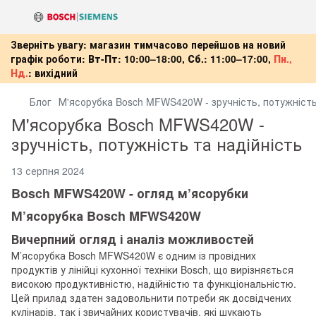
Зверніть увагу: магазин тимчасово перейшов на новий
графік роботи:
Вт-Пт:
10:00–18:00,
Сб.:
11:00–17:00,
Пн.,
Нд.
:
вихідний
Блог
М'ясорубка Bosch MFWS420W - зручність, потужність
М'ясорубка Bosch MFWS420W -
зручність, потужність та надійність
13 серпня 2024
Bosch MFWS420W - огляд м’ясорубки
М’ясорубка Bosch MFWS420W
Вичерпний огляд і аналіз можливостей
М’ясорубка Bosch MFWS420W є одним із провідних
продуктів у лінійці кухонної техніки Bosch, що вирізняється
високою продуктивністю, надійністю та функціональністю.
Цей прилад здатен задовольнити потреби як досвідчених
кулінарів, так і звичайних користувачів, які шукають